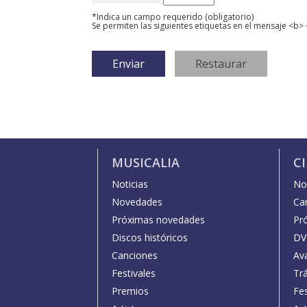
*Indica un campo requerido (obligatorio)
Se permiten las siguientes etiquetas en el mensaje <b> 
MUSICALIA
C
Noticias
Not
Novedades
Car
Próximas novedades
Pr
Discos históricos
DV
Canciones
Av
Festivales
Trá
Premios
Fe