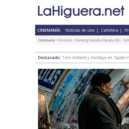
CINEMANÍA:
Noticias de cine
Cartelera
Pr
Cinemanía
>
Noticias
>
Ranking taquilla España
(
N
) > 'J
Destacado:
Tom Holland y Zendaya en 'Spider-