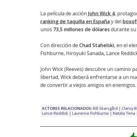
La película de acción
John Wick 4
, protago
ranking de taquilla en España
y del
boxof
unos
73,5 millones de dólares
durante su 
Con dirección de
Chad Stahelski
, en el el
Fishburne
,
Hiroyuki Sanada
,
Lance Reddic
John Wick (
Reeves
) descubre un camino pa
libertad, Wick deberá enfrentarse a un nu
de convertir a viejos amigos en enemigos.
ACTORES RELACIONADOS:
Bill Skarsgård
Clancy 
Lance Reddick
Laurence Fishburne
Natalia Tena