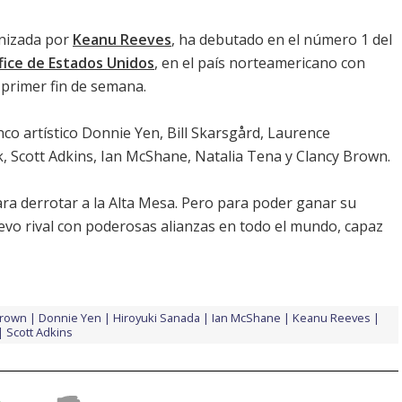
nizada por
Keanu Reeves
, ha debutado en el número 1 del
fice de Estados Unidos
, en el país norteamericano con
primer fin de semana.
enco artístico
Donnie Yen
,
Bill Skarsgård
,
Laurence
k
,
Scott Adkins
,
Ian McShane
,
Natalia Tena
y
Clancy Brown
.
ra derrotar a la Alta Mesa. Pero para poder ganar su
evo rival con poderosas alianzas en todo el mundo, capaz
Brown
Donnie Yen
Hiroyuki Sanada
Ian McShane
Keanu Reeves
Scott Adkins