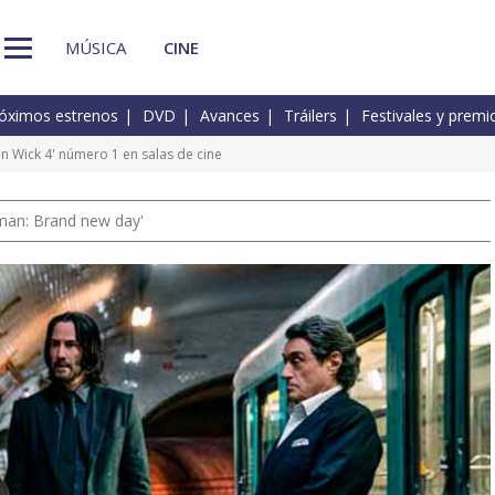
MÚSICA
CINE
óximos estrenos
DVD
Avances
Tráilers
Festivales y premi
ohn Wick 4' número 1 en salas de cine
man: Brand new day'