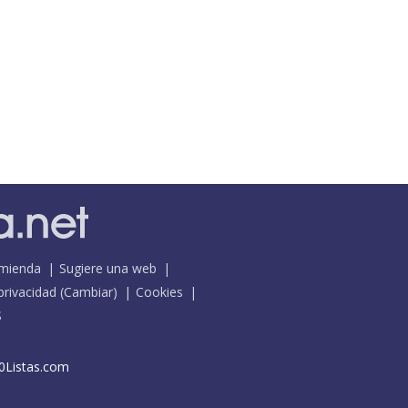
mienda
Sugiere una web
 privacidad
(
Cambiar
)
Cookies
S
0Listas.com