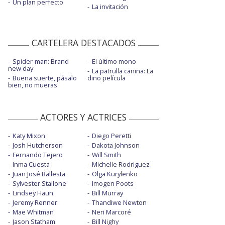
Un plan perfecto
La invitación
CARTELERA DESTACADOS
Spider-man: Brand
El último mono
new day
La patrulla canina: La
Buena suerte, pásalo
dino película
bien, no mueras
ACTORES Y ACTRICES
Katy Mixon
Diego Peretti
Josh Hutcherson
Dakota Johnson
Fernando Tejero
Will Smith
Inma Cuesta
Michelle Rodriguez
Juan José Ballesta
Olga Kurylenko
Sylvester Stallone
Imogen Poots
Lindsey Haun
Bill Murray
Jeremy Renner
Thandiwe Newton
Mae Whitman
Neri Marcoré
Jason Statham
Bill Nighy