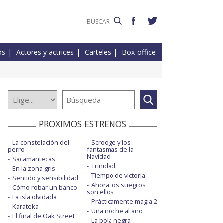
os
Actores y actrices
Carteles
Box-office
PROXIMOS ESTRENOS
La constelación del
Scrooge y los
perro
fantasmas de la
Navidad
Sacamantecas
Trinidad
En la zona gris
Tiempo de victoria
Sentido y sensibilidad
Ahora los suegros
Cómo robar un banco
son ellos
La isla olvidada
Prácticamente magia 2
Karateka
Una noche al año
El final de Oak Street
La bola negra