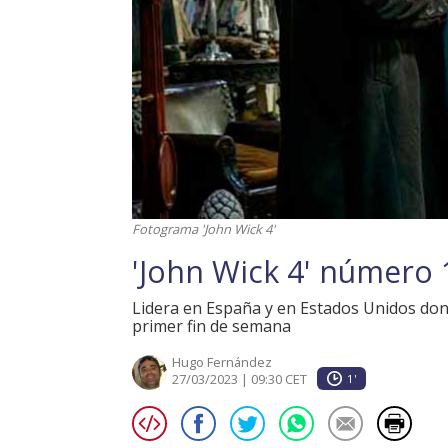
Fotograma 'John Wick 4'
'John Wick 4' número 1
Lidera en España y en Estados Unidos don
primer fin de semana
Hugo Fernández
27/03/2023 | 09:30 CET
1'