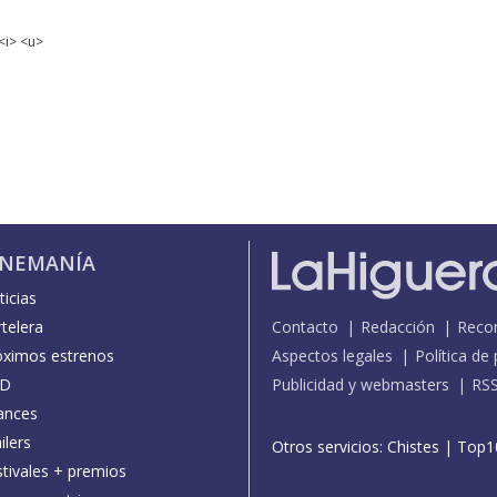
<i> <u>
INEMANÍA
icias
telera
Contacto
Redacción
Reco
óximos estrenos
Aspectos legales
Política de
D
Publicidad y webmasters
RS
ances
ilers
Otros servicios:
Chistes
|
Top1
stivales + premios