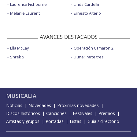
Laurence Fishburne
Linda Cardellini
Mélanie Laurent
Ernesto Alterio
AVANCES DESTACADOS
Ella McCay
Operación Camarón 2
Shrek 5
Dune: Parte tres
MUSICALIA
Noticias
Novedades
Próximas novedades
Discos históricos
Canciones
Festivales
Premios
Artistas y grupos
Portadas
Listas
Guía / directorio