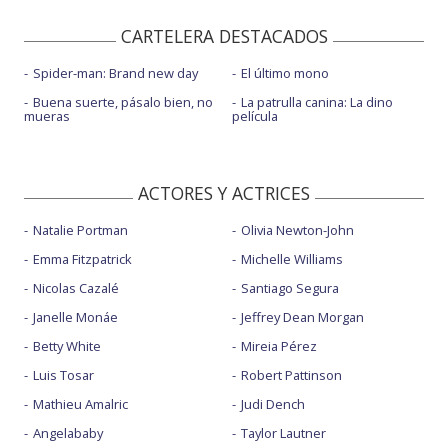
CARTELERA DESTACADOS
Spider-man: Brand new day
El último mono
Buena suerte, pásalo bien, no
La patrulla canina: La dino
mueras
película
ACTORES Y ACTRICES
Natalie Portman
Olivia Newton-John
Emma Fitzpatrick
Michelle Williams
Nicolas Cazalé
Santiago Segura
Janelle Monáe
Jeffrey Dean Morgan
Betty White
Mireia Pérez
Luis Tosar
Robert Pattinson
Mathieu Amalric
Judi Dench
Angelababy
Taylor Lautner