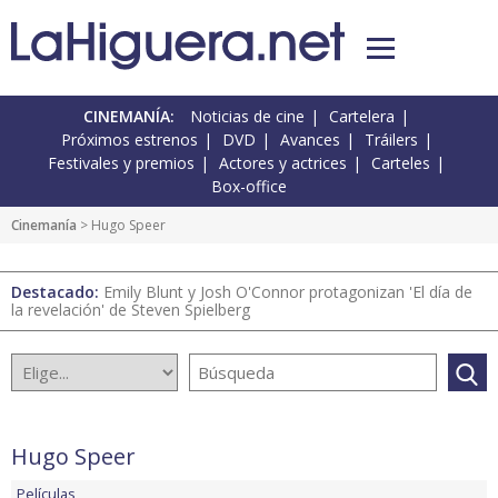
CINEMANÍA:
Noticias de cine
Cartelera
Próximos estrenos
DVD
Avances
Tráilers
Festivales y premios
Actores y actrices
Carteles
Box-office
Cinemanía
> Hugo Speer
Destacado:
Emily Blunt y Josh O'Connor protagonizan 'El día de
la revelación' de Steven Spielberg
Hugo Speer
Películas