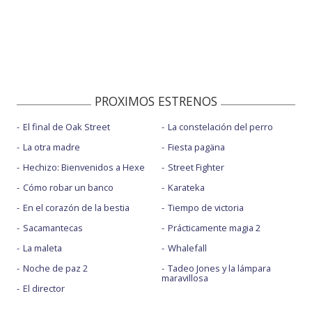
PROXIMOS ESTRENOS
El final de Oak Street
La constelación del perro
La otra madre
Fiesta pagäna
Hechizo: Bienvenidos a Hexe
Street Fighter
Cómo robar un banco
Karateka
En el corazón de la bestia
Tiempo de victoria
Sacamantecas
Prácticamente magia 2
La maleta
Whalefall
Noche de paz 2
Tadeo Jones y la lámpara
maravillosa
El director