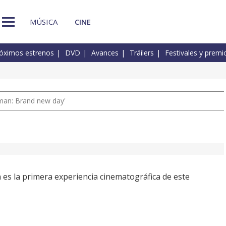
MÚSICA
CINE
óximos estrenos
DVD
Avances
Tráilers
Festivales y premi
man: Brand new day'
 es la primera experiencia cinematográfica de este