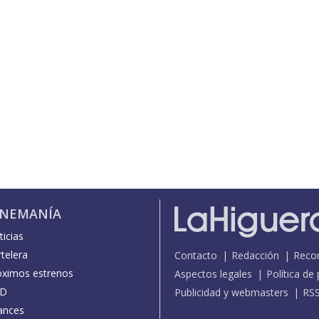
INEMANÍA
icias
telera
Contacto
Redacción
Reco
óximos estrenos
Aspectos legales
Política de
D
Publicidad y webmasters
RS
ances