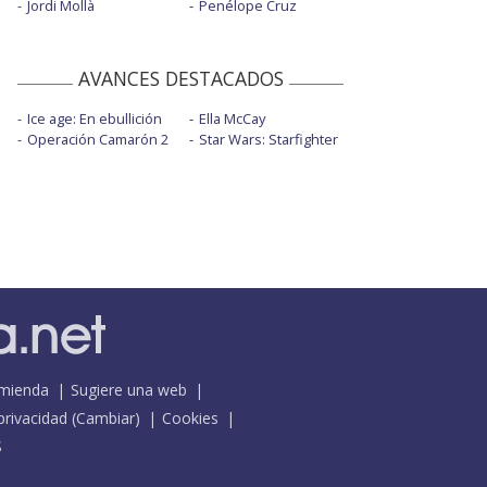
Jordi Mollà
Penélope Cruz
AVANCES DESTACADOS
Ice age: En ebullición
Ella McCay
Operación Camarón 2
Star Wars: Starfighter
mienda
Sugiere una web
 privacidad
(
Cambiar
)
Cookies
S