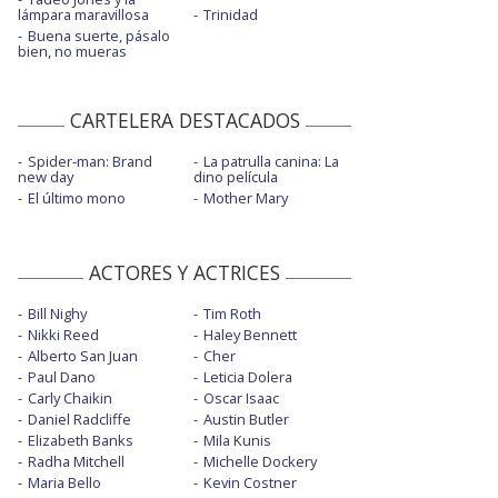
lámpara maravillosa
Trinidad
Buena suerte, pásalo
bien, no mueras
CARTELERA DESTACADOS
Spider-man: Brand
La patrulla canina: La
new day
dino película
El último mono
Mother Mary
ACTORES Y ACTRICES
Bill Nighy
Tim Roth
Nikki Reed
Haley Bennett
Alberto San Juan
Cher
Paul Dano
Leticia Dolera
Carly Chaikin
Oscar Isaac
Daniel Radcliffe
Austin Butler
Elizabeth Banks
Mila Kunis
Radha Mitchell
Michelle Dockery
Maria Bello
Kevin Costner