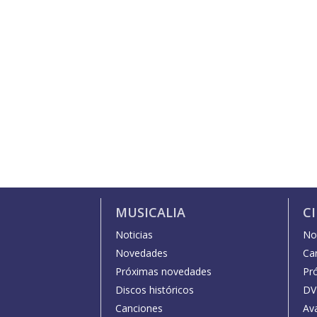
MUSICALIA
C
Noticias
Not
Novedades
Car
Próximas novedades
Pr
Discos históricos
DV
Canciones
Av