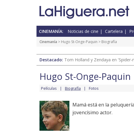
CINEMANÍA:
Noticias de cine
Cartelera
Pr
Cinemanía
>
Hugo St-Onge-Paquin
> Biografía
Destacado:
Tom Holland y Zendaya en 'Spider-
Hugo St-Onge-Paquin
Películas
Biografía
Fotos
Mamá está en la peluquería
jovencísimo actor.