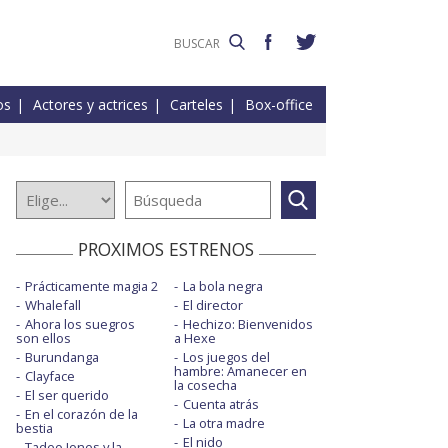
os
Actores y actrices
Carteles
Box-office
PROXIMOS ESTRENOS
Prácticamente magia 2
La bola negra
Whalefall
El director
Ahora los suegros
Hechizo: Bienvenidos
son ellos
a Hexe
Burundanga
Los juegos del
hambre: Amanecer en
Clayface
la cosecha
El ser querido
Cuenta atrás
En el corazón de la
La otra madre
bestia
El nido
Tadeo Jones y la