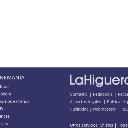
INEMANÍA
icias
telera
Contacto
Redacción
Reco
óximos estrenos
Aspectos legales
Política de
D
Publicidad y webmasters
RS
ances
ilers
Otros servicios:
Chistes
|
Top1