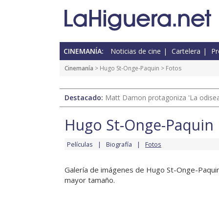
CINEMANÍA:
Noticias de cine
Cartelera
Pr
Cinemanía
>
Hugo St-Onge-Paquin
> Fotos
Destacado:
Matt Damon protagoniza 'La odisea'
Hugo St-Onge-Paquin
Películas
Biografía
Fotos
Galería de imágenes de Hugo St-Onge-Paquin en
mayor tamaño.