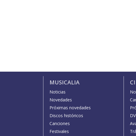
MUSICALIA
C
Noticias
Not
Novedades
Car
Próximas novedades
Pr
Discos históricos
DV
Canciones
Av
Festivales
Trá