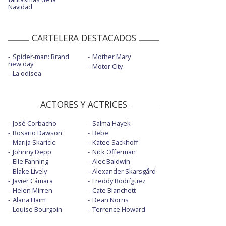
Navidad
CARTELERA DESTACADOS
Spider-man: Brand
Mother Mary
new day
Motor City
La odisea
ACTORES Y ACTRICES
José Corbacho
Salma Hayek
Rosario Dawson
Bebe
Marija Skaricic
Katee Sackhoff
Johnny Depp
Nick Offerman
Elle Fanning
Alec Baldwin
Blake Lively
Alexander Skarsgård
Javier Cámara
Freddy Rodríguez
Helen Mirren
Cate Blanchett
Alana Haim
Dean Norris
Louise Bourgoin
Terrence Howard