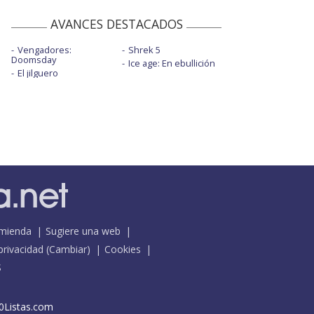
AVANCES DESTACADOS
Vengadores:
Shrek 5
Doomsday
Ice age: En ebullición
El jilguero
mienda
Sugiere una web
 privacidad
(
Cambiar
)
Cookies
S
0Listas.com