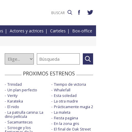
os
Actores y actrices
Carteles
Box-office
PROXIMOS ESTRENOS
Trinidad
Tiempo de victoria
Un plan perfecto
Whalefall
Verity
Esta soledad
Karateka
La otra madre
El nido
Prácticamente magia 2
La patrulla canina: La
La maleta
dino película
Fiesta pagäna
Sacamantecas
En la zona gris
Scrooge y los
El final de Oak Street
fantasmas de la