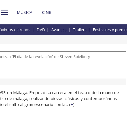
MÚSICA
CINE
óximos estrenos
DVD
Avances
Tráilers
Festivales y premi
izan 'El día de la revelación' de Steven Spielberg
993 en Málaga. Empezó su carrera en el teatro de la mano de
atro de málaga, realizando piezas clásicas y contemporáneas
el salto al gran escenario con la... (
+
)