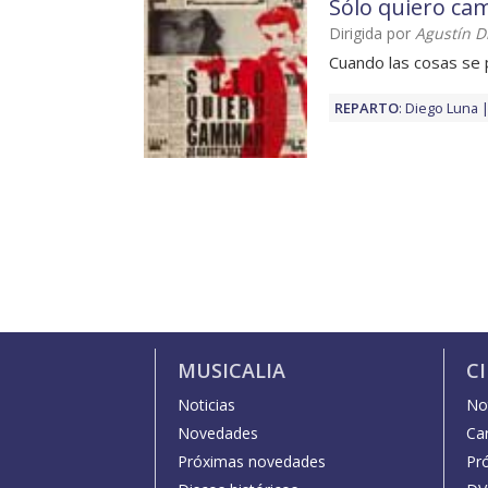
Sólo quiero ca
Dirigida por
Agustín D
Cuando las cosas se 
REPARTO
:
Diego Luna
MUSICALIA
C
Noticias
Not
Novedades
Car
Próximas novedades
Pr