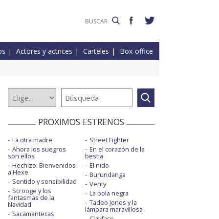
os
Actores y actrices
Carteles
Box-office
PROXIMOS ESTRENOS
La otra madre
Street Fighter
Ahora los suegros
En el corazón de la
son ellos
bestia
Hechizo: Bienvenidos
El nido
a Hexe
Burundanga
Sentido y sensibilidad
Verity
Scrooge y los
La bola negra
fantasmas de la
Tadeo Jones y la
Navidad
lámpara maravillosa
Sacamantecas
Clayface