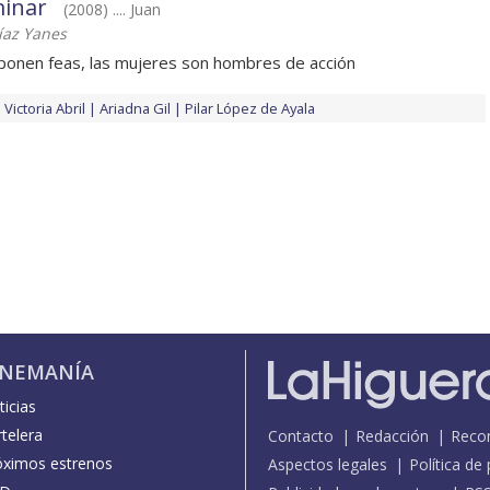
minar
(2008) .... Juan
íaz Yanes
ponen feas, las mujeres son hombres de acción
Victoria Abril
Ariadna Gil
Pilar López de Ayala
INEMANÍA
icias
telera
Contacto
Redacción
Reco
óximos estrenos
Aspectos legales
Política de