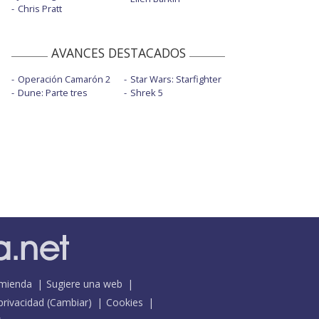
Chris Pratt
AVANCES DESTACADOS
Operación Camarón 2
Star Wars: Starfighter
Dune: Parte tres
Shrek 5
mienda
Sugiere una web
 privacidad
(
Cambiar
)
Cookies