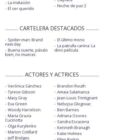
La invitación
Noche de paz 2
El ser querido
CARTELERA DESTACADOS
Spider-man: Brand
El último mono
new day
La patrulla canina: La
Buena suerte, pásalo
dino película
bien, no mueras
ACTORES Y ACTRICES
Verónica Sánchez
Brandon Routh
Tyrese Gibson
Amaia Salamanca
Macy Gray
Jean-Louis Trintignant
Eva Green
Nebojsa Glogovac
Woody Harrelson
Ben Barnes
Maria Grazia
Adriana Ozores
Cucinotta
Sandra Escacena
Olga Kurylenko
Kenneth Branagh
Marion Cotillard
Katie Holmes
Jeff Bridges
Ellen Barkin