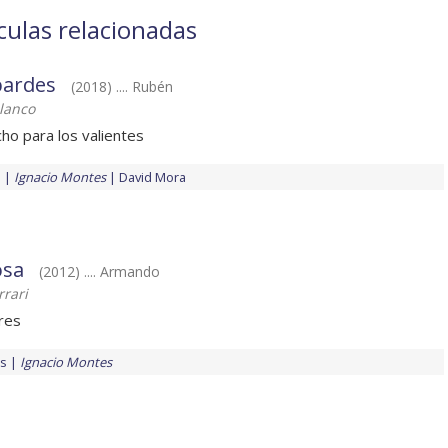
culas relacionadas
bardes
(2018) .... Rubén
lanco
ho para los valientes
s
Ignacio Montes
David Mora
osa
(2012) .... Armando
rrari
res
es
Ignacio Montes