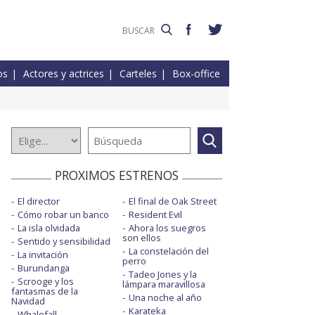
os
Actores y actrices
Carteles
Box-office
PROXIMOS ESTRENOS
El director
El final de Oak Street
Cómo robar un banco
Resident Evil
La isla olvidada
Ahora los suegros
son ellos
Sentido y sensibilidad
La constelación del
La invitación
perro
Burundanga
Tadeo Jones y la
Scrooge y los
lámpara maravillosa
fantasmas de la
Una noche al año
Navidad
Karateka
Whalefall