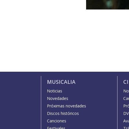
MUSICALIA
C
Noticias
Not
Novedades
Car
Próximas novedades
Pr
Discos históricos
DV
Canciones
Av
Festivales
Trá