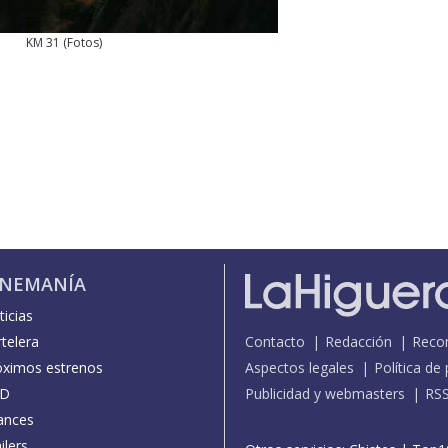
KM 31
(
Fotos
)
INEMANÍA
icias
telera
Contacto
Redacción
Reco
óximos estrenos
Aspectos legales
Política de
D
Publicidad y webmasters
RS
ances
ilers