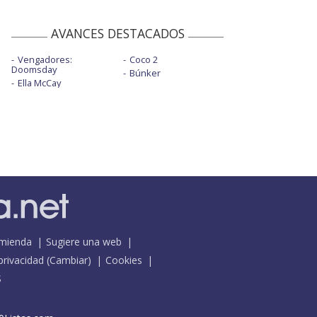
AVANCES DESTACADOS
Vengadores:
Coco 2
Doomsday
Búnker
Ella McCay
mienda
Sugiere una web
 privacidad
(
Cambiar
)
Cookies
S