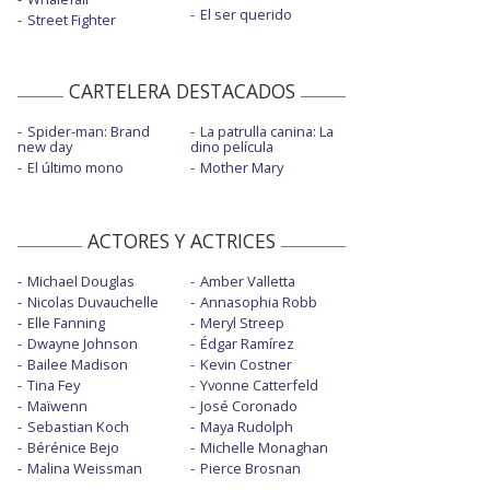
El ser querido
Street Fighter
CARTELERA DESTACADOS
Spider-man: Brand
La patrulla canina: La
new day
dino película
El último mono
Mother Mary
ACTORES Y ACTRICES
Michael Douglas
Amber Valletta
Nicolas Duvauchelle
Annasophia Robb
Elle Fanning
Meryl Streep
Dwayne Johnson
Édgar Ramírez
Bailee Madison
Kevin Costner
Tina Fey
Yvonne Catterfeld
Maïwenn
José Coronado
Sebastian Koch
Maya Rudolph
Bérénice Bejo
Michelle Monaghan
Malina Weissman
Pierce Brosnan