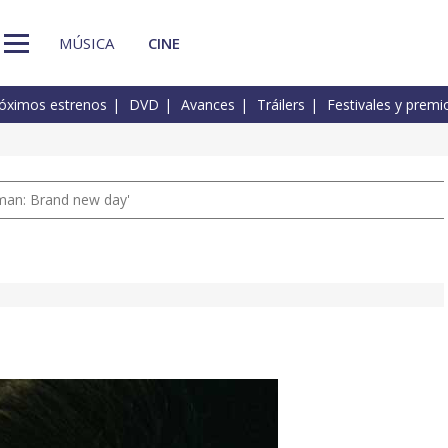
MÚSICA
CINE
óximos estrenos
DVD
Avances
Tráilers
Festivales y premi
man: Brand new day'