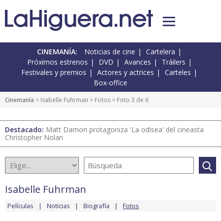
CINEMANÍA:
Noticias de cine
Cartelera
Próximos estrenos
DVD
Avances
Tráilers
Festivales y premios
Actores y actrices
Carteles
Box-office
Cinemanía
>
Isabelle Fuhrman
>
Fotos
> Foto 3 de 6
Destacado:
Matt Damon protagoniza 'La odisea' del cineasta
Christopher Nolan
Isabelle Fuhrman
Películas
Noticias
Biografía
Fotos