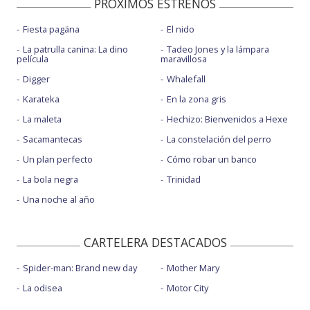
PROXIMOS ESTRENOS
Fiesta pagäna
El nido
La patrulla canina: La dino
Tadeo Jones y la lámpara
película
maravillosa
Digger
Whalefall
Karateka
En la zona gris
La maleta
Hechizo: Bienvenidos a Hexe
Sacamantecas
La constelación del perro
Un plan perfecto
Cómo robar un banco
La bola negra
Trinidad
Una noche al año
CARTELERA DESTACADOS
Spider-man: Brand new day
Mother Mary
La odisea
Motor City