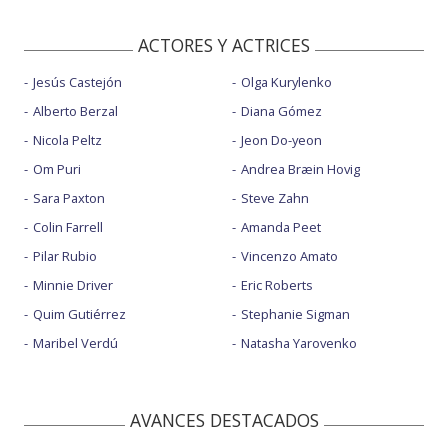
ACTORES Y ACTRICES
Jesús Castejón
Olga Kurylenko
Alberto Berzal
Diana Gómez
Nicola Peltz
Jeon Do-yeon
Om Puri
Andrea Bræin Hovig
Sara Paxton
Steve Zahn
Colin Farrell
Amanda Peet
Pilar Rubio
Vincenzo Amato
Minnie Driver
Eric Roberts
Quim Gutiérrez
Stephanie Sigman
Maribel Verdú
Natasha Yarovenko
AVANCES DESTACADOS