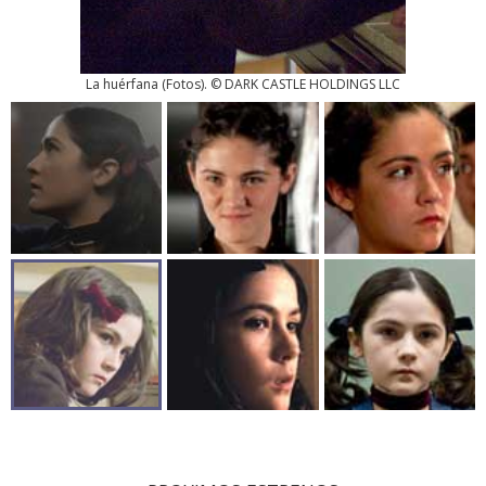
La huérfana
(
Fotos
). © DARK CASTLE HOLDINGS LLC