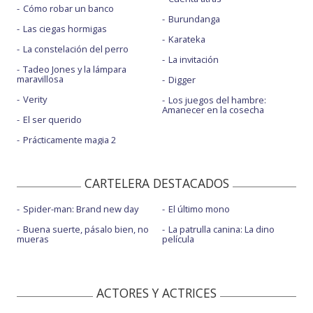
Cómo robar un banco
Burundanga
Las ciegas hormigas
Karateka
La constelación del perro
La invitación
Tadeo Jones y la lámpara
maravillosa
Digger
Verity
Los juegos del hambre:
Amanecer en la cosecha
El ser querido
Prácticamente magia 2
CARTELERA DESTACADOS
Spider-man: Brand new day
El último mono
Buena suerte, pásalo bien, no
La patrulla canina: La dino
mueras
película
ACTORES Y ACTRICES