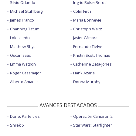
Silvio Orlando
Ingrid Bolsø Berdal
Michael Stuhlbarg
Colin Firth
James Franco
Maria Bonnevie
Channing Tatum
Christoph Waltz
Loles León
Javier Cámara
Matthew Rhys
Fernando Tielve
Oscar Isaac
Kristin Scott Thomas
Emma Watson
Catherine Zeta-Jones
Roger Casamajor
Hank Azaria
Alberto Amarilla
Donna Murphy
AVANCES DESTACADOS
Dune: Parte tres
Operación Camarón 2
Shrek 5
Star Wars: Starfighter