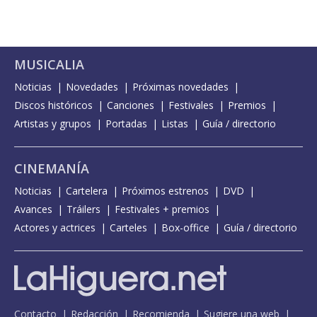
MUSICALIA
Noticias
Novedades
Próximas novedades
Discos históricos
Canciones
Festivales
Premios
Artistas y grupos
Portadas
Listas
Guía / directorio
CINEMANÍA
Noticias
Cartelera
Próximos estrenos
DVD
Avances
Tráilers
Festivales + premios
Actores y actrices
Carteles
Box-office
Guía / directorio
Contacto
Redacción
Recomienda
Sugiere una web