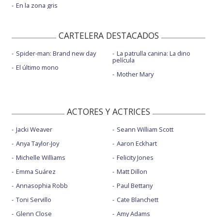
En la zona gris
CARTELERA DESTACADOS
Spider-man: Brand new day
La patrulla canina: La dino
película
El último mono
Mother Mary
ACTORES Y ACTRICES
Jacki Weaver
Seann William Scott
Anya Taylor-Joy
Aaron Eckhart
Michelle Williams
Felicity Jones
Emma Suárez
Matt Dillon
Annasophia Robb
Paul Bettany
Toni Servillo
Cate Blanchett
Glenn Close
Amy Adams