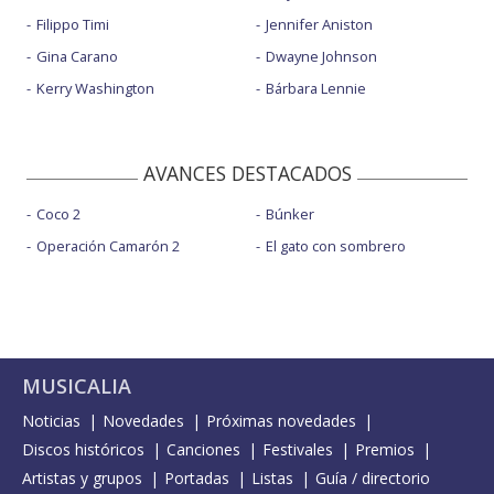
Filippo Timi
Jennifer Aniston
Gina Carano
Dwayne Johnson
Kerry Washington
Bárbara Lennie
AVANCES DESTACADOS
Coco 2
Búnker
Operación Camarón 2
El gato con sombrero
MUSICALIA
Noticias
Novedades
Próximas novedades
Discos históricos
Canciones
Festivales
Premios
Artistas y grupos
Portadas
Listas
Guía / directorio