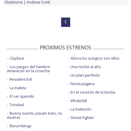
Gladstone
Andrew Scott
1
PROXIMOS ESTRENOS
Clayface
Ahora los suegros son ellos
Los juegos del hambre:
Una noche al año
Amanecer en la cosecha
Un plan perfecto
Resident Evil
Fiesta pagäna
La maleta
En el corazón de la bestia
El ser querido
Whalefall
Trinidad
La invitación
Buena suerte, pásalo bien, no
mueras
Street Fighter
Burundanga