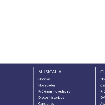
MUSICALIA
C
Noticias
Not
Novedades
Car
Próximas novedades
Pr
Discos históricos
DV
Canciones
Av