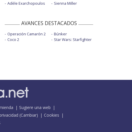
Adèle Exarchopoulos
Sienna Miller
AVANCES DESTACADOS
Operación Camarón 2
Búnker
Coco 2
Star Wars: Starfighter
mienda
Sugiere una web
 privacidad
(
Cambiar
)
Cookies
S