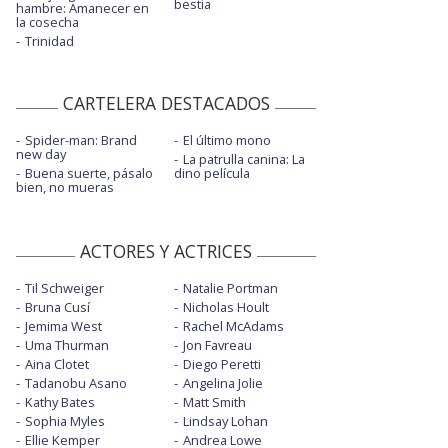
bestia
hambre: Amanecer en
la cosecha
Trinidad
CARTELERA DESTACADOS
Spider-man: Brand
El último mono
new day
La patrulla canina: La
Buena suerte, pásalo
dino película
bien, no mueras
ACTORES Y ACTRICES
Til Schweiger
Natalie Portman
Bruna Cusí
Nicholas Hoult
Jemima West
Rachel McAdams
Uma Thurman
Jon Favreau
Aina Clotet
Diego Peretti
Tadanobu Asano
Angelina Jolie
Kathy Bates
Matt Smith
Sophia Myles
Lindsay Lohan
Ellie Kemper
Andrea Lowe