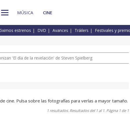
MÚSICA
CINE
óximos estrenos
DVD
Avances
Tráilers
Festivales y premi
izan 'El día de la revelación' de Steven Spielberg
 de cine. Pulsa sobre las fotografías para verlas a mayor tamaño.
1 resultados. Resultados del 1 al 1. Página 1 de 1