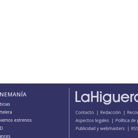
INEMANÍA
icias
telera
Contacto
Redacción
Reco
óximos estrenos
Aspectos legales
Política de
D
Publicidad y webmasters
RS
ances