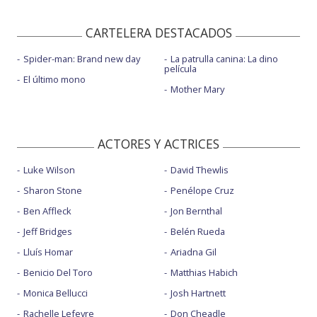
CARTELERA DESTACADOS
Spider-man: Brand new day
La patrulla canina: La dino
película
El último mono
Mother Mary
ACTORES Y ACTRICES
Luke Wilson
David Thewlis
Sharon Stone
Penélope Cruz
Ben Affleck
Jon Bernthal
Jeff Bridges
Belén Rueda
Lluís Homar
Ariadna Gil
Benicio Del Toro
Matthias Habich
Monica Bellucci
Josh Hartnett
Rachelle Lefevre
Don Cheadle