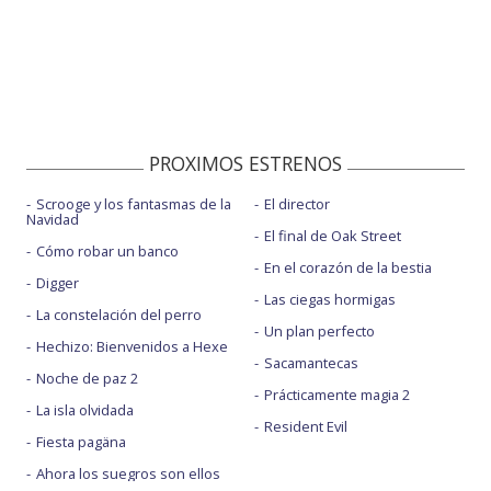
PROXIMOS ESTRENOS
Scrooge y los fantasmas de la
El director
Navidad
El final de Oak Street
Cómo robar un banco
En el corazón de la bestia
Digger
Las ciegas hormigas
La constelación del perro
Un plan perfecto
Hechizo: Bienvenidos a Hexe
Sacamantecas
Noche de paz 2
Prácticamente magia 2
La isla olvidada
Resident Evil
Fiesta pagäna
Ahora los suegros son ellos