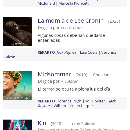
Mcdonald
Marcella Plunkett
La momia de Lee Cronin
(2026)
Dirigida por
Lee Cronin
Algunas cosas deberían quedarse
enterradas
REPARTO
:
Jack Reynor
Laia Costa
Veronica
Falcón
Midsommar
(2019) .... Christian
Dirigida por
Ari Aster
El terror se oculta a plena luz del día
REPARTO
:
Florence Pugh
Will Poulter
Jack
Reynor
William Jackson Harper
Kin
(2018) .... Jimmy Solinski
Dirigida por
Jonathan Baker, Josh Baker