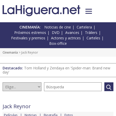
CINEMANÍA:
Noticias de cine
Cartelera
Próximos estrenos
DVD
Avances
Tráilers
Festivales y premios
Actores y actrices
Carteles
Box-office
Cinemanía
> Jack Reynor
Destacado:
Tom Holland y Zendaya en 'Spider-man: Brand new
day'
Jack Reynor
Películas
Noticias
Biografía
Fotos