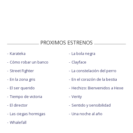
PROXIMOS ESTRENOS
Karateka
La bola negra
Cómo robar un banco
Clayface
Street Fighter
La constelación del perro
En la zona gris
En el corazón de la bestia
El ser querido
Hechizo: Bienvenidos a Hexe
Tiempo de victoria
Verity
El director
Sentido y sensibilidad
Las ciegas hormigas
Una noche al año
Whalefall