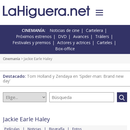
CINEMANÍA:
Noticias de cine
Cartelera
Próximos estrenos
DVD
Avances
Tráilers
Festivales y premios
Actores y actrices
Carteles
Box-office
Cinemanía
> Jackie Earle Haley
Destacado:
Tom Holland y Zendaya en 'Spider-man: Brand new
day'
Jackie Earle Haley
Películas
Noticias
Biografía
Fotos