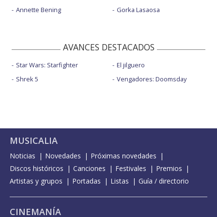
Annette Bening
Gorka Lasaosa
AVANCES DESTACADOS
Star Wars: Starfighter
El jilguero
Shrek 5
Vengadores: Doomsday
MUSICALIA
Noticias
Novedades
Próximas novedades
Discos históricos
Canciones
Festivales
Premios
Artistas y grupos
Portadas
Listas
Guía / directorio
CINEMANÍA