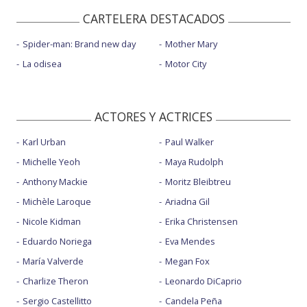
CARTELERA DESTACADOS
Spider-man: Brand new day
Mother Mary
La odisea
Motor City
ACTORES Y ACTRICES
Karl Urban
Paul Walker
Michelle Yeoh
Maya Rudolph
Anthony Mackie
Moritz Bleibtreu
Michèle Laroque
Ariadna Gil
Nicole Kidman
Erika Christensen
Eduardo Noriega
Eva Mendes
María Valverde
Megan Fox
Charlize Theron
Leonardo DiCaprio
Sergio Castellitto
Candela Peña