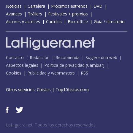
Noticias
Cartelera
Próximos estrenos
DVD
Avances
Tráilers
Festivales + premios
Actores y actrices
Carteles
Box-office
Guía / directorio
Contacto
Redacción
Recomienda
Sugiere una web
Aspectos legales
Política de privacidad
(
Cambiar
)
Cookies
Publicidad y webmasters
RSS
Otros servicios:
Chistes
|
Top10Listas.com
LaHiguera.net. Todos los derechos reservados