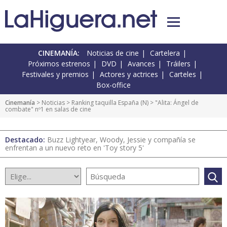
CINEMANÍA:
Noticias de cine
Cartelera
Próximos estrenos
DVD
Avances
Tráilers
Festivales y premios
Actores y actrices
Carteles
Box-office
Cinemanía
>
Noticias
>
Ranking taquilla España
(
N
) > "Alita: Ángel de
combate" nº1 en salas de cine
Destacado:
Buzz Lightyear, Woody, Jessie y compañía se
enfrentan a un nuevo reto en 'Toy story 5'