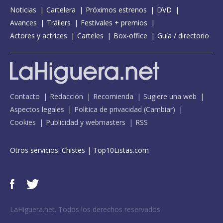
Noticias
Cartelera
Próximos estrenos
DVD
Avances
Tráilers
Festivales + premios
Actores y actrices
Carteles
Box-office
Guía / directorio
Contacto
Redacción
Recomienda
Sugiere una web
Aspectos legales
Política de privacidad
(
Cambiar
)
Cookies
Publicidad y webmasters
RSS
Otros servicios:
Chistes
|
Top10Listas.com
LaHiguera.net. Todos los derechos reservados