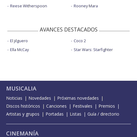
Reese Witherspoon
Rooney Mara
AVANCES DESTACADOS
El jilguero
Coco 2
Ella McCay
Star Wars: Starfighter
MUSICALIA
Noticias
Novedades
Próximas novedades
Discos históricos
Canciones
Festivales
Premios
Artistas y grupos
Portadas
Listas
Guía / directorio
CINEMANÍA