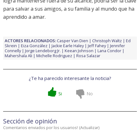
logra mantenerse fuera de su alcance, podría ser la clave
para salvar a sus amigos, a su familia y al mundo que ha
aprendido a amar.
ACTORES RELACIONADOS:
Casper Van Dien
Christoph Waltz
Ed
Skrein
Eiza González
Jackie Earle Haley
Jeff Fahey
Jennifer
Connelly
Jorge Lendeborg Jr.
Keean Johnson
Lana Condor
Mahershala Ali
Michelle Rodriguez
Rosa Salazar
¿Te ha parecido interesante la noticia?
Si
No
Sección de opinión
Comentarios enviados por los usuarios!
(
Actualizar
)