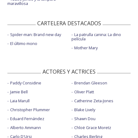
maravillosa
CARTELERA DESTACADOS
Spider-man: Brand new day
La patrulla canina: La dino
película
El último mono
Mother Mary
ACTORES Y ACTRICES
Paddy Considine
Brendan Gleeson
Jamie Bell
Oliver Platt
Laia Marull
Catherine Zeta-Jones
Christopher Plummer
Blake Lively
Eduard Fernández
Shawn Dou
Alberto Ammann
Chloë Grace Moretz
Carlo D'Ursi
Charles Berling