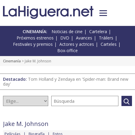
CINEMANÍA:
Noticias de cine
Cartelera
Próximos estrenos
DVD
Avances
Tráilers
Festivales y premios
Actores y actrices
Carteles
Box-office
Cinemanía
> Jake M. Johnson
Destacado:
Tom Holland y Zendaya en 'Spider-man: Brand new
day'
Jake M. Johnson
Películas
Biografía
Fotos