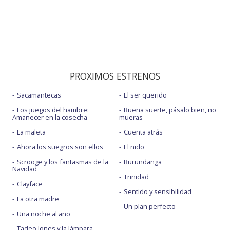
PROXIMOS ESTRENOS
Sacamantecas
El ser querido
Los juegos del hambre:
Buena suerte, pásalo bien, no
Amanecer en la cosecha
mueras
La maleta
Cuenta atrás
Ahora los suegros son ellos
El nido
Scrooge y los fantasmas de la
Burundanga
Navidad
Trinidad
Clayface
Sentido y sensibilidad
La otra madre
Un plan perfecto
Una noche al año
Tadeo Jones y la lámpara