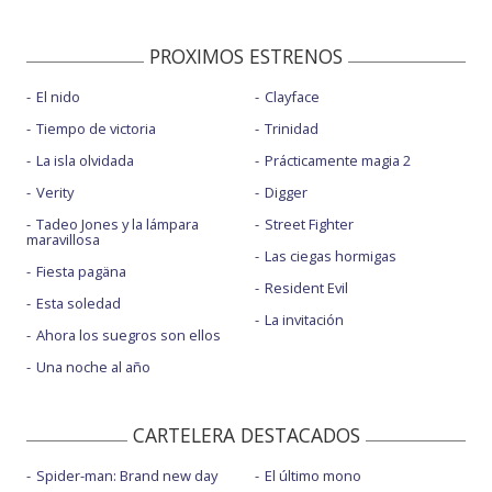
PROXIMOS ESTRENOS
El nido
Clayface
Tiempo de victoria
Trinidad
La isla olvidada
Prácticamente magia 2
Verity
Digger
Tadeo Jones y la lámpara
Street Fighter
maravillosa
Las ciegas hormigas
Fiesta pagäna
Resident Evil
Esta soledad
La invitación
Ahora los suegros son ellos
Una noche al año
CARTELERA DESTACADOS
Spider-man: Brand new day
El último mono