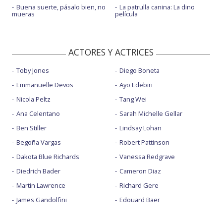
Buena suerte, pásalo bien, no
La patrulla canina: La dino
mueras
película
ACTORES Y ACTRICES
Toby Jones
Diego Boneta
Emmanuelle Devos
Ayo Edebiri
Nicola Peltz
Tang Wei
Ana Celentano
Sarah Michelle Gellar
Ben Stiller
Lindsay Lohan
Begoña Vargas
Robert Pattinson
Dakota Blue Richards
Vanessa Redgrave
Diedrich Bader
Cameron Diaz
Martin Lawrence
Richard Gere
James Gandolfini
Edouard Baer