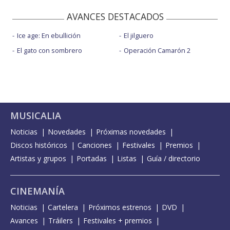
AVANCES DESTACADOS
Ice age: En ebullición
El jilguero
El gato con sombrero
Operación Camarón 2
MUSICALIA
Noticias
Novedades
Próximas novedades
Discos históricos
Canciones
Festivales
Premios
Artistas y grupos
Portadas
Listas
Guía / directorio
CINEMANÍA
Noticias
Cartelera
Próximos estrenos
DVD
Avances
Tráilers
Festivales + premios