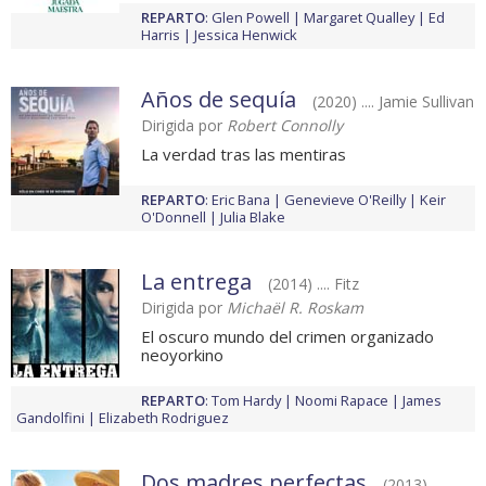
REPARTO
:
Glen Powell
Margaret Qualley
Ed
Harris
Jessica Henwick
Años de sequía
(2020) .... Jamie Sullivan
Dirigida por
Robert Connolly
La verdad tras las mentiras
REPARTO
:
Eric Bana
Genevieve O'Reilly
Keir
O'Donnell
Julia Blake
La entrega
(2014) .... Fitz
Dirigida por
Michaël R. Roskam
El oscuro mundo del crimen organizado
neoyorkino
REPARTO
:
Tom Hardy
Noomi Rapace
James
Gandolfini
Elizabeth Rodriguez
Dos madres perfectas
(2013) ....