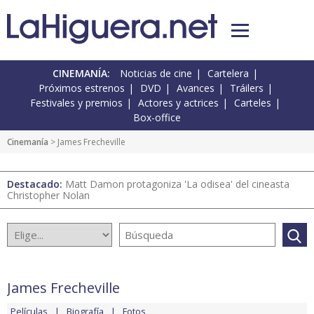
CINEMANÍA:
Noticias de cine
Cartelera
Próximos estrenos
DVD
Avances
Tráilers
Festivales y premios
Actores y actrices
Carteles
Box-office
Cinemanía
> James Frecheville
Destacado:
Matt Damon protagoniza 'La odisea' del cineasta
Christopher Nolan
James Frecheville
Películas
Biografía
Fotos