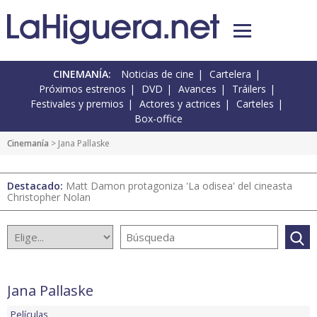
CINEMANÍA:
Noticias de cine
Cartelera
Próximos estrenos
DVD
Avances
Tráilers
Festivales y premios
Actores y actrices
Carteles
Box-office
Cinemanía
> Jana Pallaske
Destacado:
Matt Damon protagoniza 'La odisea' del cineasta
Christopher Nolan
Jana Pallaske
Películas