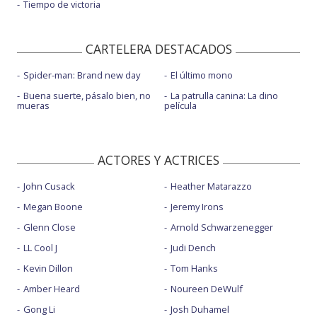
Tiempo de victoria
CARTELERA DESTACADOS
Spider-man: Brand new day
El último mono
Buena suerte, pásalo bien, no
La patrulla canina: La dino
mueras
película
ACTORES Y ACTRICES
John Cusack
Heather Matarazzo
Megan Boone
Jeremy Irons
Glenn Close
Arnold Schwarzenegger
LL Cool J
Judi Dench
Kevin Dillon
Tom Hanks
Amber Heard
Noureen DeWulf
Gong Li
Josh Duhamel