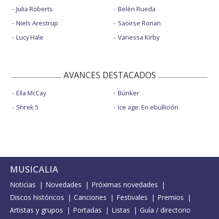
Julia Roberts
Belén Rueda
Niels Arestrup
Saoirse Ronan
Lucy Hale
Vanessa Kirby
AVANCES DESTACADOS
Ella McCay
Búnker
Shrek 5
Ice age: En ebullición
MUSICALIA
Noticias
Novedades
Próximas novedades
Discos históricos
Canciones
Festivales
Premios
Artistas y grupos
Portadas
Listas
Guía / directorio