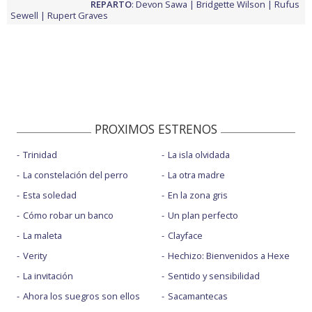
REPARTO
:
Devon Sawa
Bridgette Wilson
Rufus
Sewell
Rupert Graves
PROXIMOS ESTRENOS
Trinidad
La isla olvidada
La constelación del perro
La otra madre
Esta soledad
En la zona gris
Cómo robar un banco
Un plan perfecto
La maleta
Clayface
Verity
Hechizo: Bienvenidos a Hexe
La invitación
Sentido y sensibilidad
Ahora los suegros son ellos
Sacamantecas