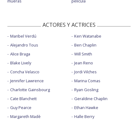
mueras
película
ACTORES Y ACTRICES
Maribel Verdú
Ken Watanabe
Alejandro Tous
Ben Chaplin
Alice Braga
Will Smith
Blake Lively
Jean Reno
Concha Velasco
Jordi Vilches
Jennifer Lawrence
Marina Comas
Charlotte Gainsbourg
Ryan Gosling
Cate Blanchett
Geraldine Chaplin
Guy Pearce
Ethan Hawke
Margareth Madè
Halle Berry