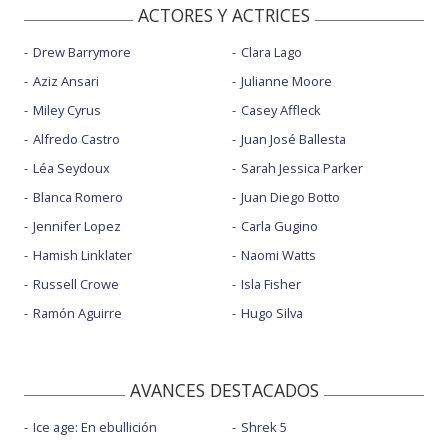
ACTORES Y ACTRICES
Drew Barrymore
Clara Lago
Aziz Ansari
Julianne Moore
Miley Cyrus
Casey Affleck
Alfredo Castro
Juan José Ballesta
Léa Seydoux
Sarah Jessica Parker
Blanca Romero
Juan Diego Botto
Jennifer Lopez
Carla Gugino
Hamish Linklater
Naomi Watts
Russell Crowe
Isla Fisher
Ramón Aguirre
Hugo Silva
AVANCES DESTACADOS
Ice age: En ebullición
Shrek 5