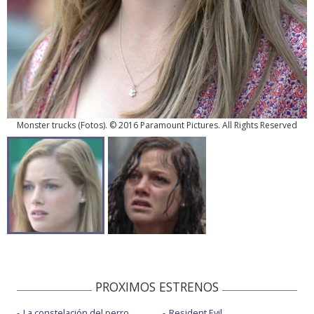
Monster trucks
(
Fotos
). © 2016 Paramount Pictures. All Rights Reserved
PROXIMOS ESTRENOS
La constelación del perro
Resident Evil