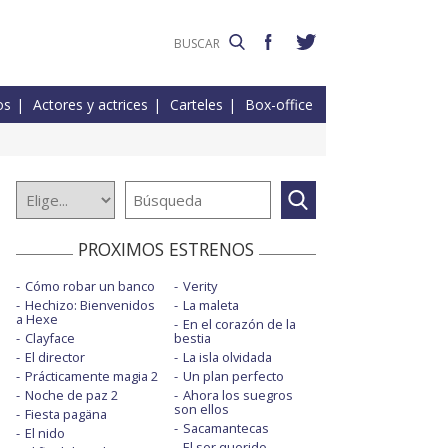
os
Actores y actrices
Carteles
Box-office
PROXIMOS ESTRENOS
Cómo robar un banco
Verity
Hechizo: Bienvenidos
La maleta
a Hexe
En el corazón de la
Clayface
bestia
El director
La isla olvidada
Prácticamente magia 2
Un plan perfecto
Noche de paz 2
Ahora los suegros
son ellos
Fiesta pagäna
Sacamantecas
El nido
El ser querido