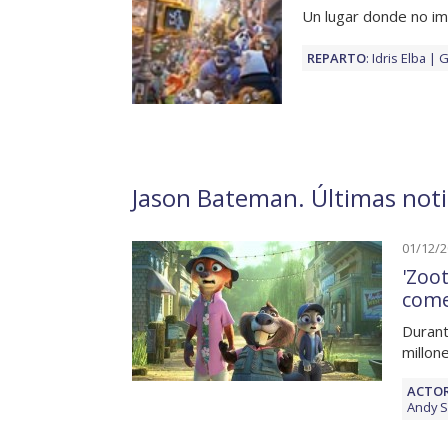
Un lugar donde no im
REPARTO
:
Idris Elba
G
Jason Bateman. Últimas notic
01/12/
'Zoo
come
Durant
millon
ACTOR
Andy 