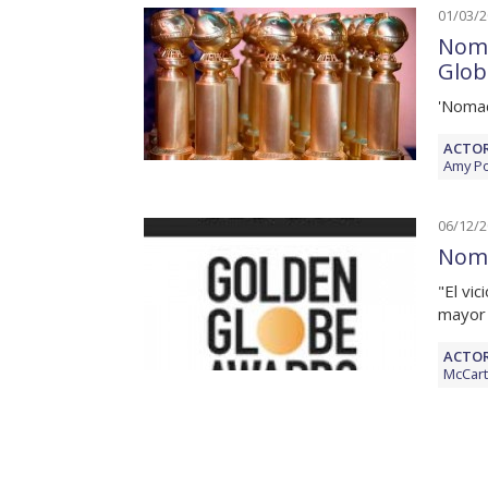
01/03/
Nomi
Glob
'Nomad
ACTOR
Amy P
06/12/
Nomi
"El vi
mayor
ACTOR
McCar