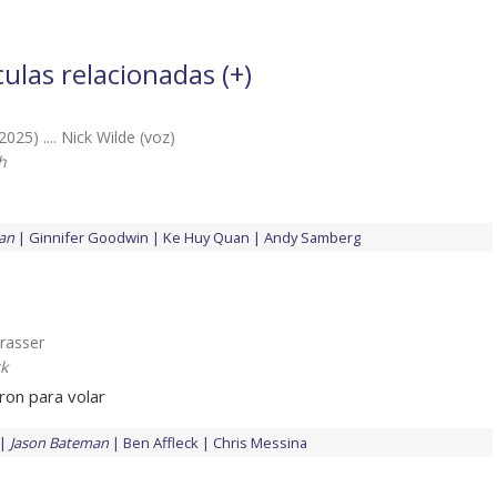
ulas relacionadas (
+
)
2025) .... Nick Wilde (voz)
h
an
Ginnifer Goodwin
Ke Huy Quan
Andy Samberg
trasser
ck
ron para volar
Jason Bateman
Ben Affleck
Chris Messina