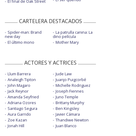
El final de Oak Street
CARTELERA DESTACADOS
Spider-man: Brand
La patrulla canina: La
new day
dino película
El último mono
Mother Mary
ACTORES Y ACTRICES
Llum Barrera
Jude Law
Analeigh Tipton
Juanjo Puigcorbé
John Magaro
Michelle Rodriguez
Jack Reynor
Joseph Fiennes
Amanda Seyfried
Juno Temple
Adriana Ozores
Brittany Murphy
Santiago Segura
Ben Kingsley
Aura Garrido
Javier Cámara
Zoe Kazan
Thandiwe Newton
Jonah Hill
Juan Blanco