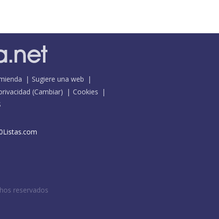
mienda
Sugiere una web
 privacidad
(
Cambiar
)
Cookies
S
0Listas.com
chos reservados