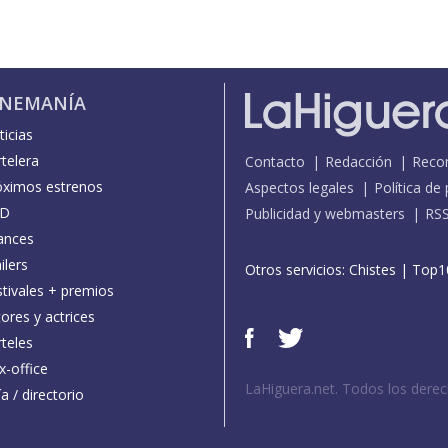
INEMANÍA
icias
telera
Contacto
Redacción
Reco
óximos estrenos
Aspectos legales
Política de
D
Publicidad y webmasters
RS
ances
ilers
Otros servicios:
Chistes
|
Top1
stivales + premios
ores y actrices
teles
x-office
LaHiguera.net. Todos los dere
a / directorio