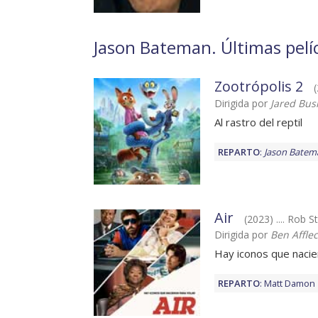
Jason Bateman. Últimas pelíc
Zootrópolis 2
(
Dirigida por
Jared Bus
Al rastro del reptil
REPARTO
:
Jason Batem
Air
(2023) .... Rob S
Dirigida por
Ben Affle
Hay iconos que nacie
REPARTO
:
Matt Damon