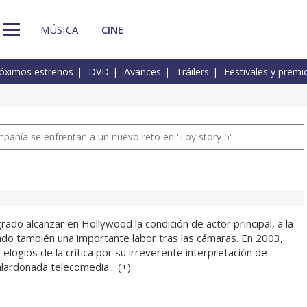
MÚSICA
CINE
óximos estrenos
DVD
Avances
Tráilers
Festivales y premi
pañía se enfrentan a un nuevo reto en 'Toy story 5'
ado alcanzar en Hollywood la condición de actor principal, a la
ado también una importante labor tras las cámaras. En 2003,
logios de la crítica por su irreverente interpretación de
galardonada telecomedia... (
+
)