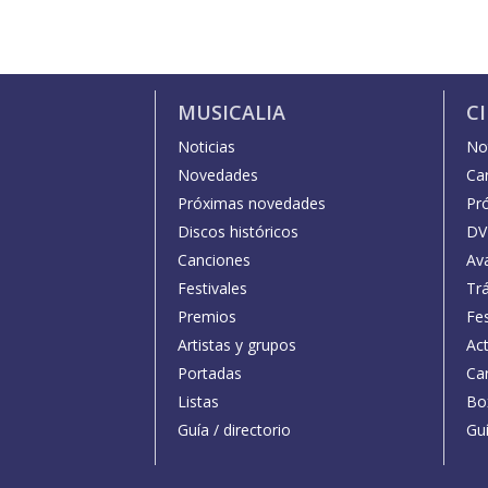
MUSICALIA
C
Noticias
Not
Novedades
Car
Próximas novedades
Pr
Discos históricos
DV
Canciones
Av
Festivales
Trá
Premios
Fe
Artistas y grupos
Act
Portadas
Car
Listas
Bo
Guía / directorio
Guí