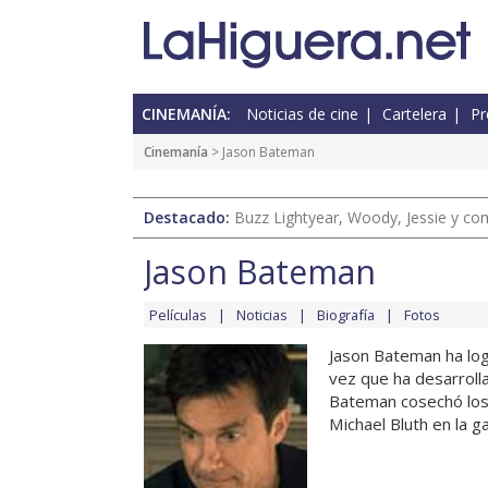
CINEMANÍA:
Noticias de cine
Cartelera
Pr
Cinemanía
> Jason Bateman
Destacado:
Buzz Lightyear, Woody, Jessie y com
Jason Bateman
Películas
Noticias
Biografía
Fotos
Jason Bateman ha logr
vez que ha desarroll
Bateman cosechó los e
Michael Bluth en la 