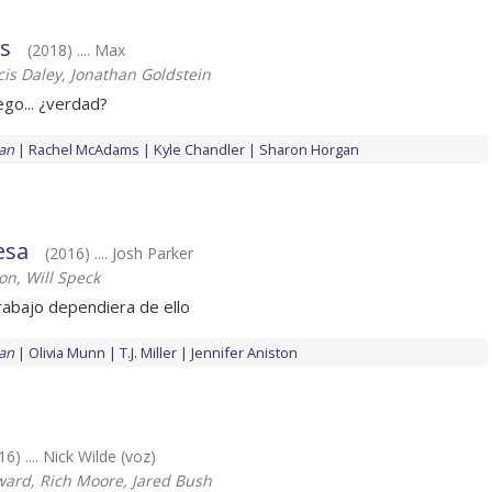
s
(2018) .... Max
cis Daley, Jonathan Goldstein
ego... ¿verdad?
an
Rachel McAdams
Kyle Chandler
Sharon Horgan
esa
(2016) .... Josh Parker
on, Will Speck
rabajo dependiera de ello
an
Olivia Munn
T.J. Miller
Jennifer Aniston
16) .... Nick Wilde (voz)
ard, Rich Moore, Jared Bush