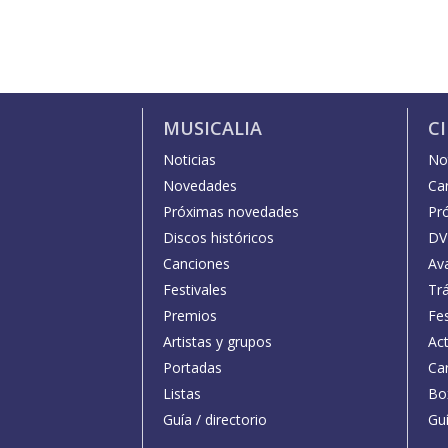
MUSICALIA
C
Noticias
Not
Novedades
Car
Próximas novedades
Pr
Discos históricos
DV
Canciones
Av
Festivales
Trá
Premios
Fe
Artistas y grupos
Act
Portadas
Car
Listas
Bo
Guía / directorio
Guí