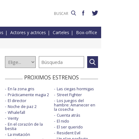
os
Actores y actrices
Carteles
Box-office
PROXIMOS ESTRENOS
En la zona gris
Las ciegas hormigas
Prácticamente magia 2
Street Fighter
El director
Los juegos del
hambre: Amanecer en
Noche de paz 2
la cosecha
Whalefall
Cuenta atrás
Verity
El nido
En el corazón de la
El ser querido
bestia
Resident Evil
La invitación
Un plan perfecto