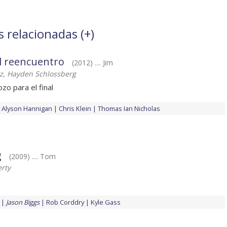
s relacionadas (
+
)
El reencuentro
(2012) .... Jim
tz, Hayden Schlossberg
zo para el final
Alyson Hannigan
Chris Klein
Thomas Ian Nicholas
g
(2009) .... Tom
erty
Jason Biggs
Rob Corddry
Kyle Gass