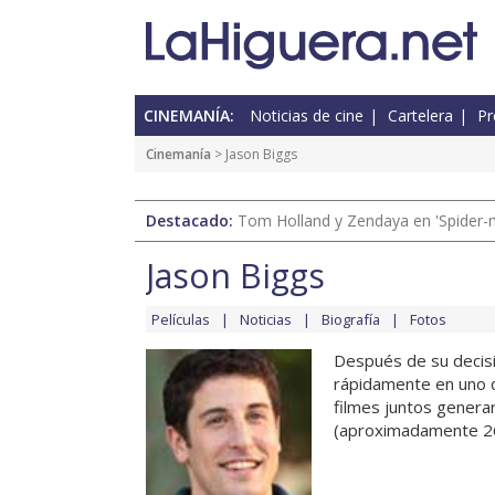
CINEMANÍA:
Noticias de cine
Cartelera
Pr
Cinemanía
> Jason Biggs
Destacado:
Tom Holland y Zendaya en 'Spider-
Jason Biggs
Películas
Noticias
Biografía
Fotos
Después de su decisiv
rápidamente en uno 
filmes juntos genera
(aproximadamente 267