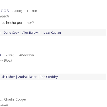
 dos
(2008) .... Dustin
eutch
 has hecho por amor?
n
Dane Cook
Alec Baldwin
Lizzy Caplan
o
(2006) .... Anderson
an Black
Isla Fisher
Audra Blaser
Rob Corddry
.... Charlie Cooper
shall