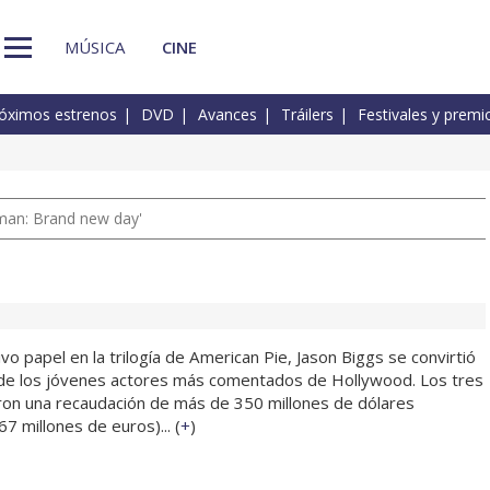
MÚSICA
CINE
óximos estrenos
DVD
Avances
Tráilers
Festivales y premi
man: Brand new day'
o papel en la trilogía de American Pie, Jason Biggs se convirtió
de los jóvenes actores más comentados de Hollywood. Los tres
ron una recaudación de más de 350 millones de dólares
 millones de euros)... (
+
)