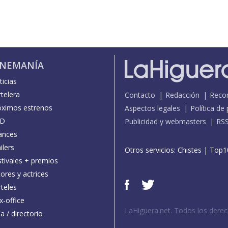
INEMANÍA
icias
telera
Contacto
Redacción
Reco
óximos estrenos
Aspectos legales
Política de
D
Publicidad y webmasters
RS
ances
ilers
Otros servicios:
Chistes
|
Top1
stivales + premios
ores y actrices
teles
x-office
LaHiguera.net. Todos los dere
a / directorio