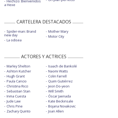
Hechizo: Bienvenidos
a Hexe
CARTELERA DESTACADOS
Spider-man: Brand
Mother Mary
new day
Motor City
La odisea
ACTORES Y ACTRICES
Marley Shelton
Isaach de Bankolé
Ashton Kutcher
Naomi Watts
Hugh Grant
Colin Farrell
Paula Cancio
Quim Gutiérrez
Christina Ricci
Jeon Do-yeon
Sebastian Stan
Will Smith
Inma Cuesta
Óscar Jaenada
Jude Law
Kate Beckinsale
Chris Pine
Bojana Novakovic
Zachary Quinto
Joan Allen