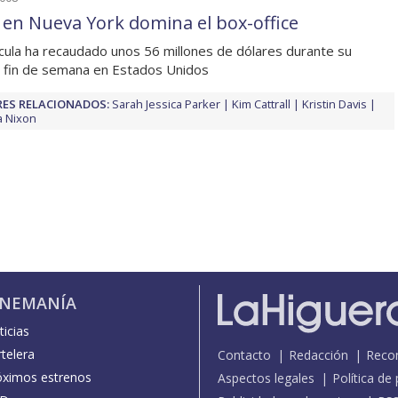
 en Nueva York domina el box-office
ícula ha recaudado unos 56 millones de dólares durante su
 fin de semana en Estados Unidos
ES RELACIONADOS:
Sarah Jessica Parker
Kim Cattrall
Kristin Davis
a Nixon
INEMANÍA
icias
telera
Contacto
Redacción
Reco
óximos estrenos
Aspectos legales
Política de