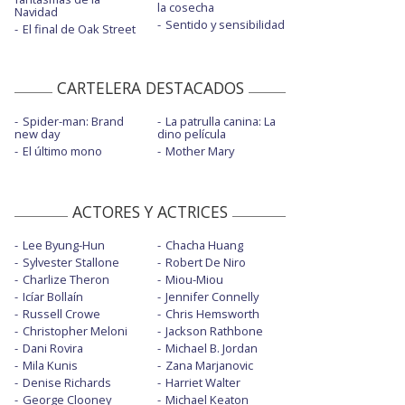
la cosecha
Navidad
Sentido y sensibilidad
El final de Oak Street
CARTELERA DESTACADOS
Spider-man: Brand
La patrulla canina: La
new day
dino película
El último mono
Mother Mary
ACTORES Y ACTRICES
Lee Byung-Hun
Chacha Huang
Sylvester Stallone
Robert De Niro
Charlize Theron
Miou-Miou
Icíar Bollaín
Jennifer Connelly
Russell Crowe
Chris Hemsworth
Christopher Meloni
Jackson Rathbone
Dani Rovira
Michael B. Jordan
Mila Kunis
Zana Marjanovic
Denise Richards
Harriet Walter
George Clooney
Michael Keaton