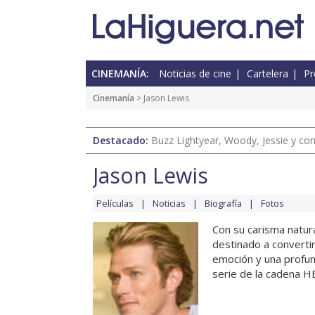
CINEMANÍA:
Noticias de cine
Cartelera
Pr
Cinemanía
> Jason Lewis
Destacado:
Buzz Lightyear, Woody, Jessie y com
Jason Lewis
Películas
Noticias
Biografía
Fotos
Con su carisma natura
destinado a converti
emoción y una profun
serie de la cadena HB