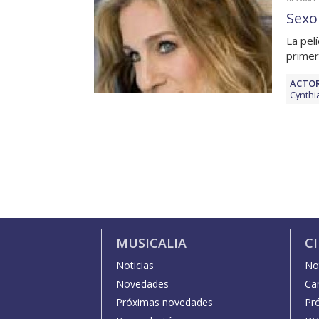
Sexo
La pel
primer
ACTOR
Cynthi
MUSICALIA
C
Noticias
Not
Novedades
Car
Próximas novedades
Pr