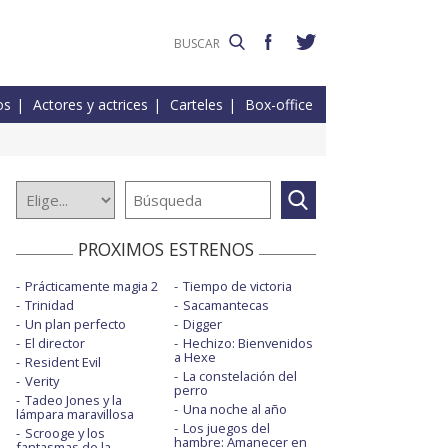
os
Actores y actrices
Carteles
Box-office
PROXIMOS ESTRENOS
Prácticamente magia 2
Tiempo de victoria
Trinidad
Sacamantecas
Un plan perfecto
Digger
El director
Hechizo: Bienvenidos
a Hexe
Resident Evil
La constelación del
Verity
perro
Tadeo Jones y la
Una noche al año
lámpara maravillosa
Los juegos del
Scrooge y los
hambre: Amanecer en
fantasmas de la