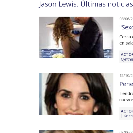
Jason Lewis. Últimas noticias
08/06/
"Sex
Cerca 
en sal
ACTOR
Cynthi
15/10/
Pene
Tendrá
nuevos
ACTOR
Krist
02/06/