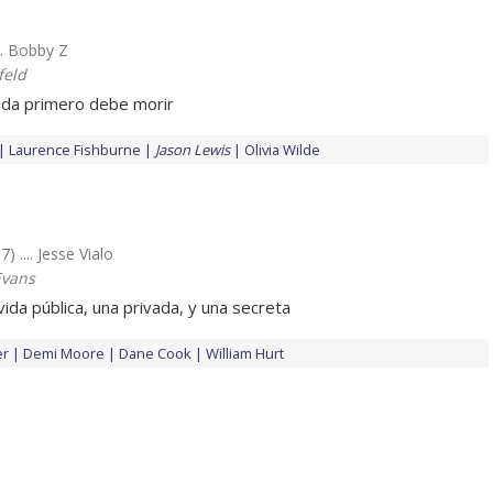
... Bobby Z
feld
vida primero debe morir
Laurence Fishburne
Jason Lewis
Olivia Wilde
7) .... Jesse Vialo
Evans
da pública, una privada, y una secreta
er
Demi Moore
Dane Cook
William Hurt