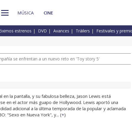
MÚSICA
CINE
óximos estrenos
DVD
Avances
Tráilers
Festivales y premi
pañía se enfrentan a un nuevo reto en 'Toy story 5'
l en la pantalla, y su fabulosa belleza, Jason Lewis está
rse en el actor más guapo de Hollywood. Lewis aportó una
didad adicional a la última temporada de la popular y aclamada
O: "Sexo en Nueva York", y... (
+
)