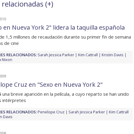
 relacionadas (
+
)
2010
o en Nueva York 2" lidera la taquilla española
de 1,5 millones de recaudación durante su primer fin de semana
as de cine
ES RELACIONADOS:
Sarah Jessica Parker
Kim Cattrall
Kristin Davis
a Nixon
2009
lope Cruz en "Sexo en Nueva York 2"
 una breve aparición en la película, a cuyo reparto se han unido
 intérpretes
ES RELACIONADOS:
Penelope Cruz
Sarah Jessica Parker
Kim Cattrall
in Davis
2008