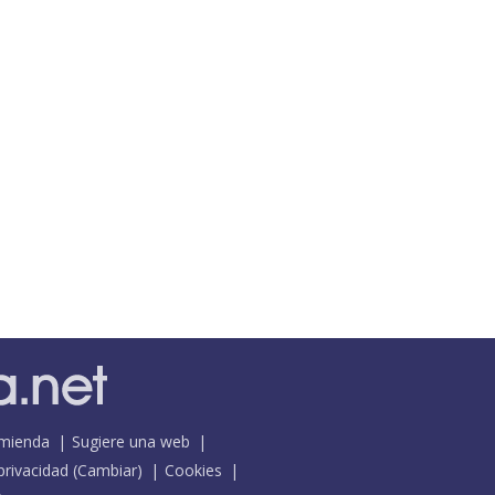
mienda
Sugiere una web
 privacidad
(
Cambiar
)
Cookies