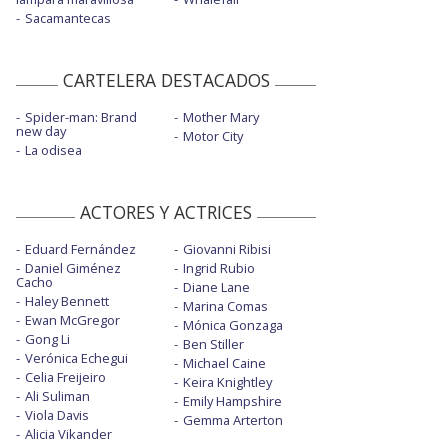
Sacamantecas
CARTELERA DESTACADOS
Spider-man: Brand
Mother Mary
new day
Motor City
La odisea
ACTORES Y ACTRICES
Eduard Fernández
Giovanni Ribisi
Daniel Giménez
Ingrid Rubio
Cacho
Diane Lane
Haley Bennett
Marina Comas
Ewan McGregor
Mónica Gonzaga
Gong Li
Ben Stiller
Verónica Echegui
Michael Caine
Celia Freijeiro
Keira Knightley
Ali Suliman
Emily Hampshire
Viola Davis
Gemma Arterton
Alicia Vikander