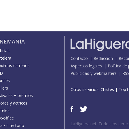
INEMANÍA
icias
telera
Contacto
Redacción
Reco
óximos estrenos
Aspectos legales
Política de
D
Publicidad y webmasters
RS
ances
ilers
Otros servicios:
Chistes
|
Top1
stivales + premios
ores y actrices
teles
x-office
LaHiguera.net. Todos los dere
a / directorio