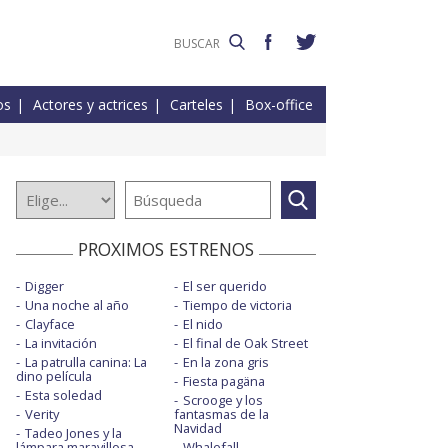
os
Actores y actrices
Carteles
Box-office
PROXIMOS ESTRENOS
Digger
El ser querido
Una noche al año
Tiempo de victoria
Clayface
El nido
La invitación
El final de Oak Street
La patrulla canina: La
En la zona gris
dino película
Fiesta pagäna
Esta soledad
Scrooge y los
Verity
fantasmas de la
Navidad
Tadeo Jones y la
lámpara maravillosa
Whalefall