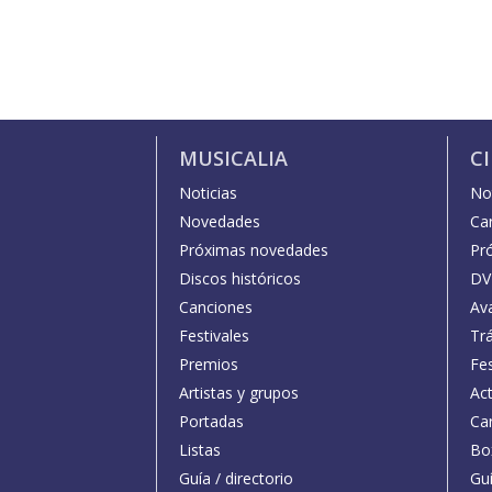
MUSICALIA
C
Noticias
Not
Novedades
Car
Próximas novedades
Pr
Discos históricos
DV
Canciones
Av
Festivales
Trá
Premios
Fe
Artistas y grupos
Act
Portadas
Car
Listas
Bo
Guía / directorio
Guí