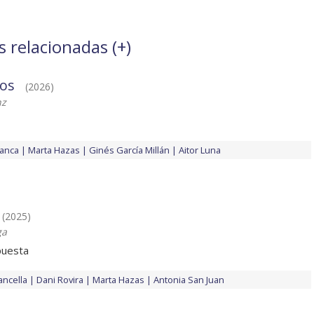
s relacionadas (
+
)
os
(2026)
nz
anca
Marta Hazas
Ginés García Millán
Aitor Luna
(2025)
ga
puesta
ancella
Dani Rovira
Marta Hazas
Antonia San Juan