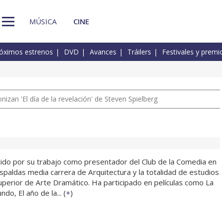
MÚSICA
CINE
óximos estrenos
DVD
Avances
Tráilers
Festivales y premi
izan 'El día de la revelación' de Steven Spielberg
do por su trabajo como presentador del Club de la Comedia en
espaldas media carrera de Arquitectura y la totalidad de estudios
uperior de Arte Dramático. Ha participado en películas como La
do, El año de la... (
+
)