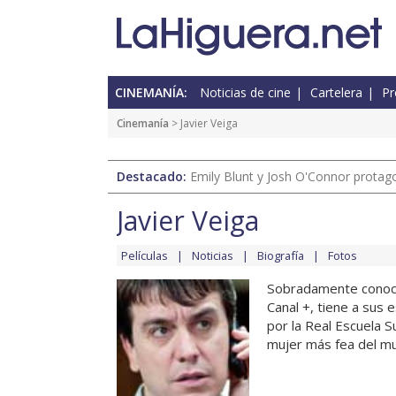
CINEMANÍA:
Noticias de cine
Cartelera
Pr
Cinemanía
> Javier Veiga
Destacado:
Emily Blunt y Josh O'Connor protagon
Javier Veiga
Películas
Noticias
Biografía
Fotos
Sobradamente conoci
Canal +, tiene a sus 
por la Real Escuela S
mujer más fea del mun