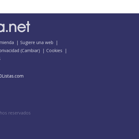
mienda
Sugiere una web
 privacidad
(
Cambiar
)
Cookies
S
0Listas.com
chos reservados