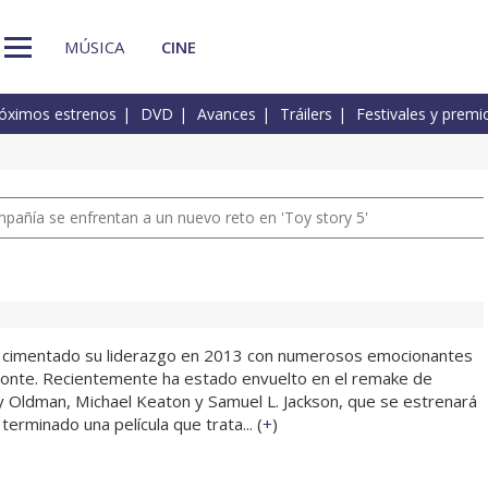
MÚSICA
CINE
óximos estrenos
DVD
Avances
Tráilers
Festivales y premi
pañía se enfrentan a un nuevo reto en 'Toy story 5'
úa cimentado su liderazgo en 2013 con numerosos emocionantes
zonte. Recientemente ha estado envuelto en el remake de
 Oldman, Michael Keaton y Samuel L. Jackson, que se estrenará
terminado una película que trata... (
+
)