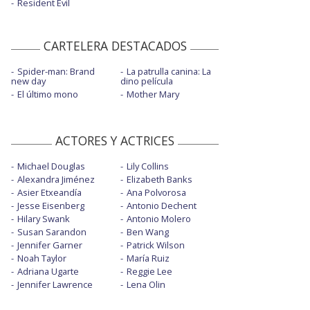
Resident Evil
CARTELERA DESTACADOS
Spider-man: Brand
La patrulla canina: La
new day
dino película
El último mono
Mother Mary
ACTORES Y ACTRICES
Michael Douglas
Lily Collins
Alexandra Jiménez
Elizabeth Banks
Asier Etxeandía
Ana Polvorosa
Jesse Eisenberg
Antonio Dechent
Hilary Swank
Antonio Molero
Susan Sarandon
Ben Wang
Jennifer Garner
Patrick Wilson
Noah Taylor
María Ruiz
Adriana Ugarte
Reggie Lee
Jennifer Lawrence
Lena Olin