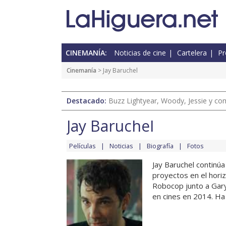
CINEMANÍA:
Noticias de cine
Cartelera
Pr
Cinemanía
> Jay Baruchel
Destacado:
Buzz Lightyear, Woody, Jessie y com
Jay Baruchel
Películas
Noticias
Biografía
Fotos
Jay Baruchel contin
proyectos en el hori
Robocop junto a Gary
en cines en 2014. Ha 