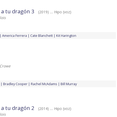
a tu dragón 3
(2019) .... Hipo (voz)
ois
America Ferrera
Cate Blanchett
Kit Harington
Crowe
Bradley Cooper
Rachel McAdams
Bill Murray
a tu dragón 2
(2014) .... Hipo (voz)
ois