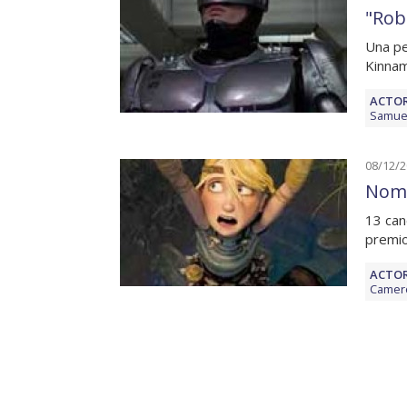
"Rob
Una pe
Kinnam
ACTOR
Samuel
08/12/
Nomi
13 can
premio
ACTOR
Camer