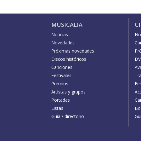
MUSICALIA
C
Noticias
Not
Novedades
Car
Próximas novedades
Pr
Discos históricos
DV
Canciones
Av
Festivales
Trá
Premios
Fe
Artistas y grupos
Act
Portadas
Car
Listas
Bo
Guía / directorio
Guí