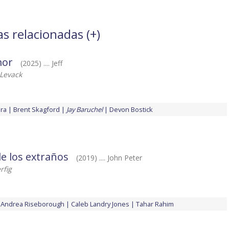
as relacionadas (
+
)
mor
(2025) .... Jeff
Levack
ira
Brent Skagford
Jay Baruchel
Devon Bostick
e los extraños
(2019) .... John Peter
rfig
Andrea Riseborough
Caleb Landry Jones
Tahar Rahim