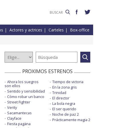
os
Actores y actrices
Carteles
Box-office
PROXIMOS ESTRENOS
Ahora los suegros
Tiempo de victoria
son ellos
En la zona gris
Sentido y sensibilidad
Trinidad
Cómo robar un banco
El director
Street Fighter
La bola negra
Verity
El ser querido
Sacamantecas
Noche de paz 2
Clayface
Prácticamente magia 2
Fiesta pagäna