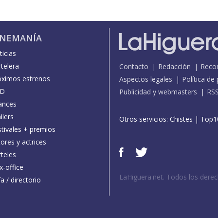
INEMANÍA
icias
telera
Contacto
Redacción
Reco
óximos estrenos
Aspectos legales
Política de
D
Publicidad y webmasters
RS
ances
ilers
Otros servicios:
Chistes
|
Top1
stivales + premios
ores y actrices
teles
x-office
LaHiguera.net. Todos los dere
a / directorio