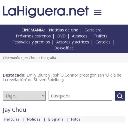
CINEMANÍA:
Noticias de cine
Cartelera
Próximos estrenos
DVD
Avances
Tráilers
Festivales y premios
Actores y actrices
Carteles
Box-office
Cinemanía
>
Jay Chou
> Biografía
Destacado:
Emily Blunt y Josh O'Connor protagonizan 'El día de
la revelación' de Steven Spielberg
Jay Chou
Películas
Noticias
Biografía
Fotos