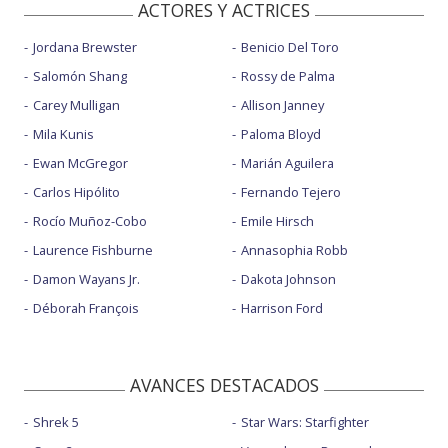
ACTORES Y ACTRICES
Jordana Brewster
Benicio Del Toro
Salomón Shang
Rossy de Palma
Carey Mulligan
Allison Janney
Mila Kunis
Paloma Bloyd
Ewan McGregor
Marián Aguilera
Carlos Hipólito
Fernando Tejero
Rocío Muñoz-Cobo
Emile Hirsch
Laurence Fishburne
Annasophia Robb
Damon Wayans Jr.
Dakota Johnson
Déborah François
Harrison Ford
AVANCES DESTACADOS
Shrek 5
Star Wars: Starfighter