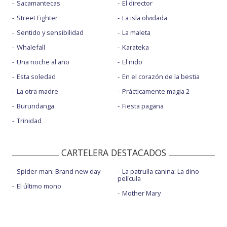
Sacamantecas
El director
Street Fighter
La isla olvidada
Sentido y sensibilidad
La maleta
Whalefall
Karateka
Una noche al año
El nido
Esta soledad
En el corazón de la bestia
La otra madre
Prácticamente magia 2
Burundanga
Fiesta pagäna
Trinidad
CARTELERA DESTACADOS
Spider-man: Brand new day
La patrulla canina: La dino
película
El último mono
Mother Mary