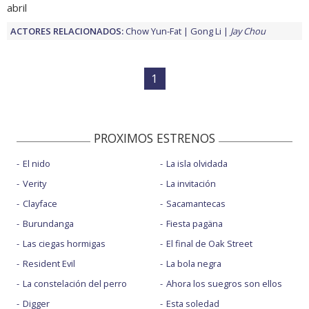
abril
ACTORES RELACIONADOS:
Chow Yun-Fat
Gong Li
Jay Chou
1
PROXIMOS ESTRENOS
El nido
La isla olvidada
Verity
La invitación
Clayface
Sacamantecas
Burundanga
Fiesta pagäna
Las ciegas hormigas
El final de Oak Street
Resident Evil
La bola negra
La constelación del perro
Ahora los suegros son ellos
Digger
Esta soledad