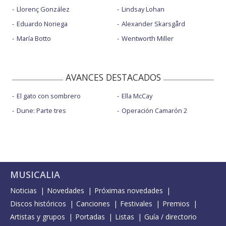
Llorenç González
Lindsay Lohan
Eduardo Noriega
Alexander Skarsgård
María Botto
Wentworth Miller
AVANCES DESTACADOS
El gato con sombrero
Ella McCay
Dune: Parte tres
Operación Camarón 2
MUSICALIA
Noticias
Novedades
Próximas novedades
Discos históricos
Canciones
Festivales
Premios
Artistas y grupos
Portadas
Listas
Guía / directorio