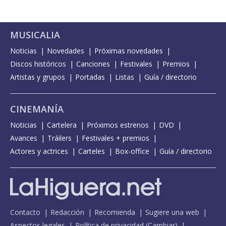
MUSICALIA
Noticias
Novedades
Próximas novedades
Discos históricos
Canciones
Festivales
Premios
Artistas y grupos
Portadas
Listas
Guía / directorio
CINEMANÍA
Noticias
Cartelera
Próximos estrenos
DVD
Avances
Tráilers
Festivales + premios
Actores y actrices
Carteles
Box-office
Guía / directorio
Contacto
Redacción
Recomienda
Sugiere una web
Aspectos legales
Política de privacidad
(
Cambiar
)