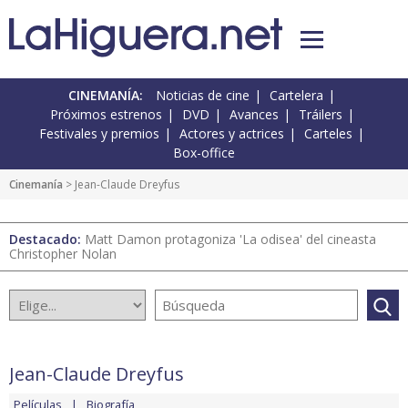
CINEMANÍA:
Noticias de cine
Cartelera
Próximos estrenos
DVD
Avances
Tráilers
Festivales y premios
Actores y actrices
Carteles
Box-office
Cinemanía
> Jean-Claude Dreyfus
Destacado:
Matt Damon protagoniza 'La odisea' del cineasta
Christopher Nolan
Jean-Claude Dreyfus
Películas
Biografía