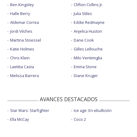
Ben Kingsley
Clifton Collins Jr.
Halle Berry
Julia Stiles
Aldemar Correa
Eddie Redmayne
Jordi Vilches
Anjelica Huston
Martina Stoessel
Dane Cook
Katie Holmes
Gilles Lellouche
Chris Klein
Milo Ventimiglia
Laetitia Casta
Emma Stone
Melissa Barrera
Diane Kruger
AVANCES DESTACADOS
Star Wars: Starfighter
Ice age: En ebullición
Ella McCay
Coco 2