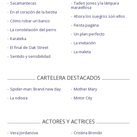
Sacamantecas
Tadeo Jones y la lámpara
maravillosa
En el corazón de la bestia
Ahora los suegros son ellos
Cómo robar un banco
Fiesta pagäna
La constelación del perro
Un plan perfecto
Karateka
La invitación
El final de Oak Street
La maleta
Sentido y sensibilidad
CARTELERA DESTACADOS
Spider-man: Brand new day
Mother Mary
La odisea
Motor City
ACTORES Y ACTRICES
Vera Jordanova
Cristina Brondo