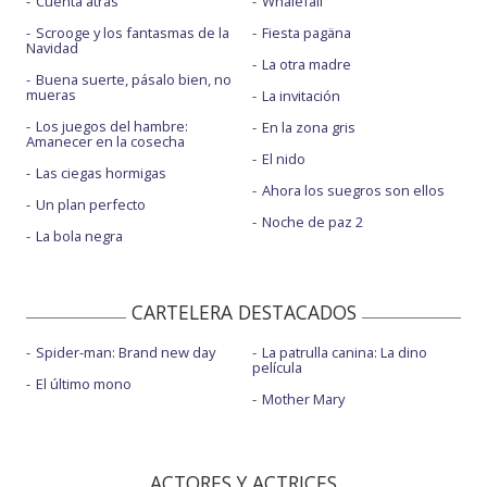
Cuenta atrás
Whalefall
Scrooge y los fantasmas de la
Fiesta pagäna
Navidad
La otra madre
Buena suerte, pásalo bien, no
mueras
La invitación
Los juegos del hambre:
En la zona gris
Amanecer en la cosecha
El nido
Las ciegas hormigas
Ahora los suegros son ellos
Un plan perfecto
Noche de paz 2
La bola negra
CARTELERA DESTACADOS
Spider-man: Brand new day
La patrulla canina: La dino
película
El último mono
Mother Mary
ACTORES Y ACTRICES