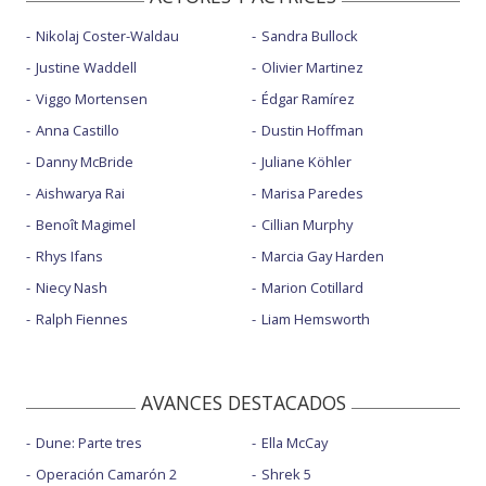
Nikolaj Coster-Waldau
Sandra Bullock
Justine Waddell
Olivier Martinez
Viggo Mortensen
Édgar Ramírez
Anna Castillo
Dustin Hoffman
Danny McBride
Juliane Köhler
Aishwarya Rai
Marisa Paredes
Benoît Magimel
Cillian Murphy
Rhys Ifans
Marcia Gay Harden
Niecy Nash
Marion Cotillard
Ralph Fiennes
Liam Hemsworth
AVANCES DESTACADOS
Dune: Parte tres
Ella McCay
Operación Camarón 2
Shrek 5