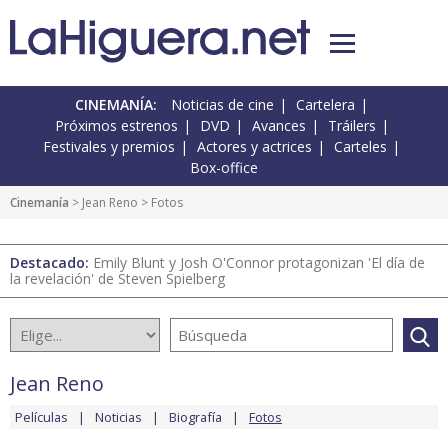
CINEMANÍA:
Noticias de cine
Cartelera
Próximos estrenos
DVD
Avances
Tráilers
Festivales y premios
Actores y actrices
Carteles
Box-office
Cinemanía
>
Jean Reno
> Fotos
Destacado:
Emily Blunt y Josh O'Connor protagonizan 'El día de
la revelación' de Steven Spielberg
Jean Reno
Películas
Noticias
Biografía
Fotos