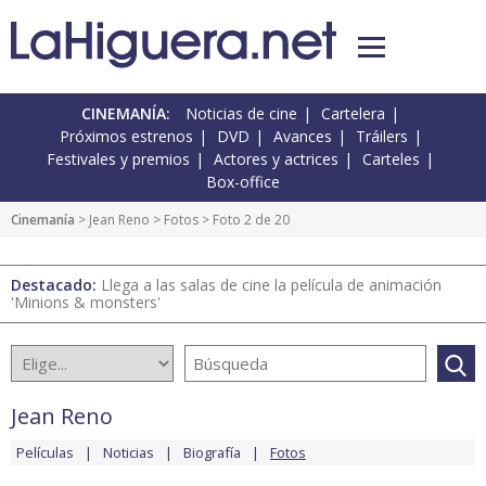
CINEMANÍA:
Noticias de cine
Cartelera
Próximos estrenos
DVD
Avances
Tráilers
Festivales y premios
Actores y actrices
Carteles
Box-office
Cinemanía
>
Jean Reno
>
Fotos
> Foto 2 de 20
Destacado:
Llega a las salas de cine la película de animación
'Minions & monsters'
Jean Reno
Películas
Noticias
Biografía
Fotos