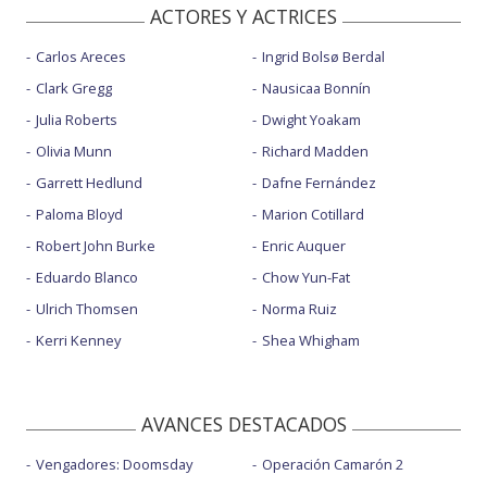
ACTORES Y ACTRICES
Carlos Areces
Ingrid Bolsø Berdal
Clark Gregg
Nausicaa Bonnín
Julia Roberts
Dwight Yoakam
Olivia Munn
Richard Madden
Garrett Hedlund
Dafne Fernández
Paloma Bloyd
Marion Cotillard
Robert John Burke
Enric Auquer
Eduardo Blanco
Chow Yun-Fat
Ulrich Thomsen
Norma Ruiz
Kerri Kenney
Shea Whigham
AVANCES DESTACADOS
Vengadores: Doomsday
Operación Camarón 2