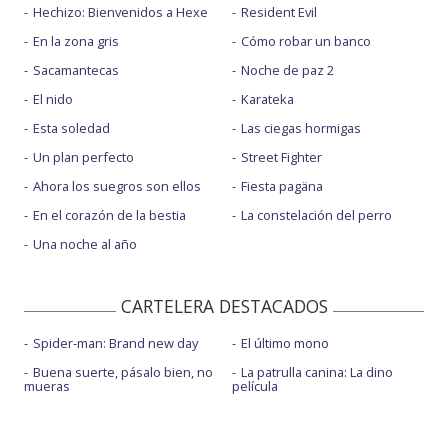
Hechizo: Bienvenidos a Hexe
Resident Evil
En la zona gris
Cómo robar un banco
Sacamantecas
Noche de paz 2
El nido
Karateka
Esta soledad
Las ciegas hormigas
Un plan perfecto
Street Fighter
Ahora los suegros son ellos
Fiesta pagäna
En el corazón de la bestia
La constelación del perro
Una noche al año
CARTELERA DESTACADOS
Spider-man: Brand new day
El último mono
Buena suerte, pásalo bien, no
La patrulla canina: La dino
mueras
película