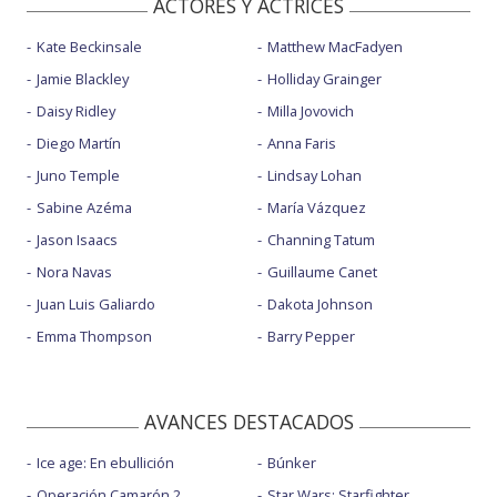
ACTORES Y ACTRICES
Kate Beckinsale
Matthew MacFadyen
Jamie Blackley
Holliday Grainger
Daisy Ridley
Milla Jovovich
Diego Martín
Anna Faris
Juno Temple
Lindsay Lohan
Sabine Azéma
María Vázquez
Jason Isaacs
Channing Tatum
Nora Navas
Guillaume Canet
Juan Luis Galiardo
Dakota Johnson
Emma Thompson
Barry Pepper
AVANCES DESTACADOS
Ice age: En ebullición
Búnker
Operación Camarón 2
Star Wars: Starfighter