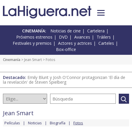
CINEMANÍA:
Noticias de cine
Cartelera
Próximos estrenos
DVD
Avances
Tráilers
Festivales y premios
Actores y actrices
Carteles
Box-office
Cinemanía
>
Jean Smart
> Fotos
Destacado:
Emily Blunt y Josh O'Connor protagonizan 'El día de
la revelación' de Steven Spielberg
Jean Smart
Películas
Noticias
Biografía
Fotos