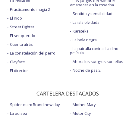
La invitación
Los juegos del hambre:
Amanecer en la cosecha
Prácticamente magia 2
Sentido y sensibilidad
El nido
La isla olvidada
Street Fighter
Karateka
El ser querido
La bola negra
Cuenta atrás
La patrulla canina: La dino
película
La constelación del perro
Ahora los suegros son ellos
Clayface
Noche de paz 2
El director
CARTELERA DESTACADOS
Spider-man: Brand new day
Mother Mary
La odisea
Motor City