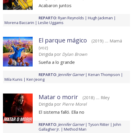
Acabaron juntos
REPARTO
:
Ryan Reynolds
Hugh Jackman
Morena Baccarin
Leslie Uggams
El parque mágico
(2019) .... Mamá
(voz)
Dirigida por
Dylan Brown
Sueña a lo grande
REPARTO
:
Jennifer Garner
Kenan Thompson
Mila Kunis
Ken Jeong
Matar o morir
(2018) .... Riley
Dirigida por
Pierre Morel
El sistema falló. Ella no
REPARTO
:
Jennifer Garner
Tyson Ritter
John
Gallagher Jr.
Method Man