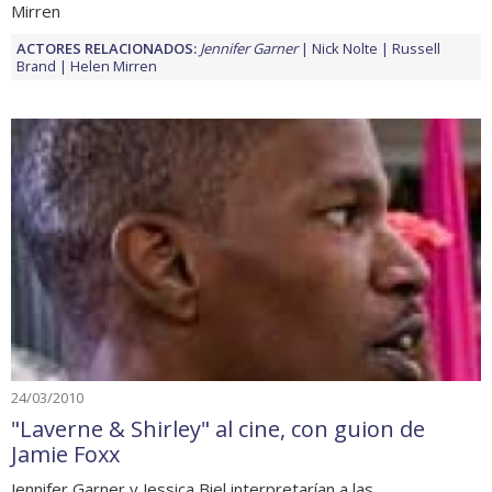
Mirren
ACTORES RELACIONADOS:
Jennifer Garner
Nick Nolte
Russell
Brand
Helen Mirren
24/03/2010
"Laverne & Shirley" al cine, con guion de
Jamie Foxx
Jennifer Garner y Jessica Biel interpretarían a las