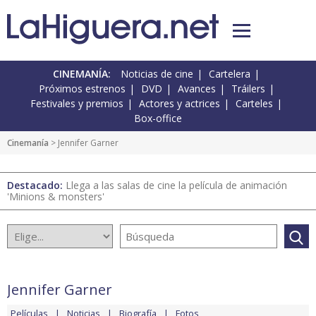
CINEMANÍA:
Noticias de cine
Cartelera
Próximos estrenos
DVD
Avances
Tráilers
Festivales y premios
Actores y actrices
Carteles
Box-office
Cinemanía
> Jennifer Garner
Destacado:
Llega a las salas de cine la película de animación
'Minions & monsters'
Jennifer Garner
Películas
Noticias
Biografía
Fotos