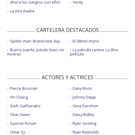
Ahora los suegros son ellos
Verity
La otra madre
CARTELERA DESTACADOS
Spider-man: Brand new day
El último mono
Buena suerte, pásalo bien, no
La patrulla canina: La dino
mueras
película
ACTORES Y ACTRICES
Pierce Brosnan
Dany Boon
Yin Chang
Johnny Depp
Zach Galifianakis
Gina Gershon
Clive Owen
Daisy Ridley
Saoirse Ronan
Ryan Gosling
Omar Sy
Ryan Reynolds