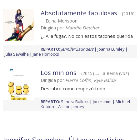
Absolutamente fabulosas
(2016)
.... Edina Monsoon
Dirigida por
Mandie Fletcher
¿...A la fuga?. No con estos tacones querida
REPARTO
:
Jennifer Saunders
Joanna Lumley
Julia Sawalha
Jane Horrocks
Los minions
(2015) .... La Reina (voz)
Dirigida por
Pierre Coffin, Kyle Balda
Descubre como empezó todo
REPARTO
:
Sandra Bullock
Jon Hamm
Michael
Keaton
Allison Janney
Jennifer Saunders. Últimas noticias