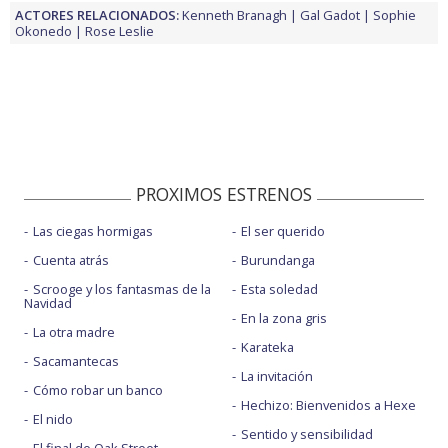
ACTORES RELACIONADOS:
Kenneth Branagh
Gal Gadot
Sophie
Okonedo
Rose Leslie
PROXIMOS ESTRENOS
Las ciegas hormigas
El ser querido
Cuenta atrás
Burundanga
Scrooge y los fantasmas de la
Esta soledad
Navidad
En la zona gris
La otra madre
Karateka
Sacamantecas
La invitación
Cómo robar un banco
Hechizo: Bienvenidos a Hexe
El nido
Sentido y sensibilidad
El final de Oak Street