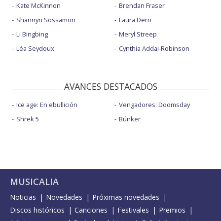
Kate McKinnon
Brendan Fraser
Shannyn Sossamon
Laura Dern
Li Bingbing
Meryl Streep
Léa Seydoux
Cynthia Addai-Robinson
AVANCES DESTACADOS
Ice age: En ebullición
Vengadores: Doomsday
Shrek 5
Búnker
MUSICALIA
Noticias
Novedades
Próximas novedades
Discos históricos
Canciones
Festivales
Premios