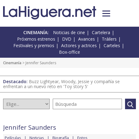
CINEMANÍA:
Noticias de cine
Cartelera
Próximos estrenos
DVD
Avances
Tráilers
Festivales y premios
Actores y actrices
Carteles
Box-office
Cinemanía
> Jennifer Saunders
Destacado:
Buzz Lightyear, Woody, Jessie y compañía se
enfrentan a un nuevo reto en 'Toy story 5'
Jennifer Saunders
Películas
Noticias
Biografía
Fotos