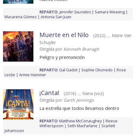
REPARTO
:
Jennifer Saunders
Samara Weaving
Macarena Gómez
Antonia San Juan
Muerte en el Nilo
(2022) .... Marie Van
Schuyler
Dirigida por
Kenneth Branagh
Peligro y premonición
REPARTO
:
Gal Gadot
Sophie Okonedo
Rose
Leslie
Armie Hammer
¡Canta!
(2016) .... Nana (voz)
Dirigida por
Garth Jennings
La estrella que todos llevamos dentro
REPARTO
:
Matthew McConaughey
Reese
Witherspoon
Seth MacFarlane
Scarlett
Johansson