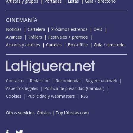
Artistas y grupos
Portadas
Listas
Guía / directorio
CINEMANÍA
Noticias
Cartelera
Próximos estrenos
DVD
Avances
Tráilers
Festivales + premios
Actores y actrices
Carteles
Box-office
Guía / directorio
Contacto
Redacción
Recomienda
Sugiere una web
Aspectos legales
Política de privacidad
(
Cambiar
)
Cookies
Publicidad y webmasters
RSS
Otros servicios:
Chistes
|
Top10Listas.com