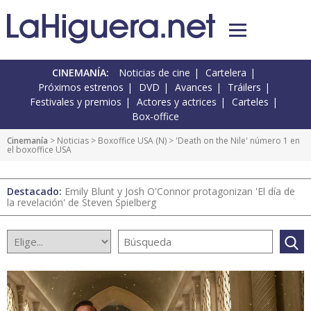
CINEMANÍA:
Noticias de cine
Cartelera
Próximos estrenos
DVD
Avances
Tráilers
Festivales y premios
Actores y actrices
Carteles
Box-office
Cinemanía
>
Noticias
>
Boxoffice USA
(
N
) > 'Death on the Nile' número 1 en
el boxoffice USA
Destacado:
Emily Blunt y Josh O'Connor protagonizan 'El día de
la revelación' de Steven Spielberg