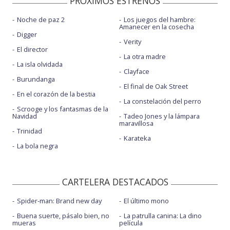
PROXIMOS ESTRENOS
Noche de paz 2
Los juegos del hambre:
Amanecer en la cosecha
Digger
Verity
El director
La otra madre
La isla olvidada
Clayface
Burundanga
El final de Oak Street
En el corazón de la bestia
La constelación del perro
Scrooge y los fantasmas de la
Navidad
Tadeo Jones y la lámpara
maravillosa
Trinidad
Karateka
La bola negra
CARTELERA DESTACADOS
Spider-man: Brand new day
El último mono
Buena suerte, pásalo bien, no
La patrulla canina: La dino
mueras
película