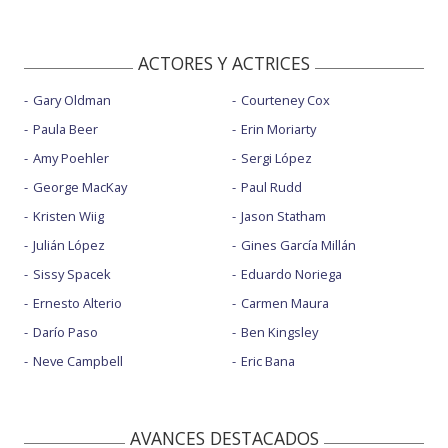
ACTORES Y ACTRICES
Gary Oldman
Courteney Cox
Paula Beer
Erin Moriarty
Amy Poehler
Sergi López
George MacKay
Paul Rudd
Kristen Wiig
Jason Statham
Julián López
Gines García Millán
Sissy Spacek
Eduardo Noriega
Ernesto Alterio
Carmen Maura
Darío Paso
Ben Kingsley
Neve Campbell
Eric Bana
AVANCES DESTACADOS