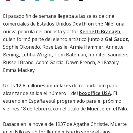
El pasado fin de semana llegaba a las salas de cine
comerciales de Estados Unidos
Death on the Nile
, una
nueva película del cineasta y actor
Kenneth Branagh
,
quien formó parte del elenco artístico junto a
Gal Gadot
,
Sophie Okonedo
,
Rose Leslie
,
Armie Hammer
,
Annette
Bening
,
Letitia Wright
,
Tom Bateman
,
Jennifer Saunders
,
Russell Brand
,
Adam Garcia
,
Dawn French
,
Ali Fazal
y
Emma Mackey
.
Unos
12,8 millones de dólares
de recaudación para
alcanzar de salida el número 1 del
boxoffice USA
. El
estreno en España está programado para el próximo
viernes 18 de febrero, con el título de
Muerte en el Nilo
.
Basada en la novela de 1937 de Agatha Christie, Muerte
en el Nilo es un thriller de misterio sobre el caos