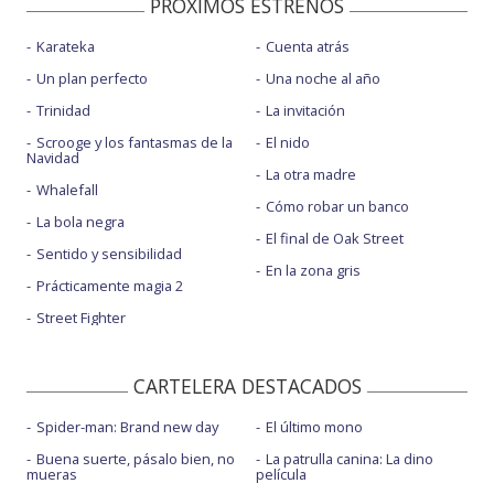
PROXIMOS ESTRENOS
Karateka
Cuenta atrás
Un plan perfecto
Una noche al año
Trinidad
La invitación
Scrooge y los fantasmas de la
El nido
Navidad
La otra madre
Whalefall
Cómo robar un banco
La bola negra
El final de Oak Street
Sentido y sensibilidad
En la zona gris
Prácticamente magia 2
Street Fighter
CARTELERA DESTACADOS
Spider-man: Brand new day
El último mono
Buena suerte, pásalo bien, no
La patrulla canina: La dino
mueras
película