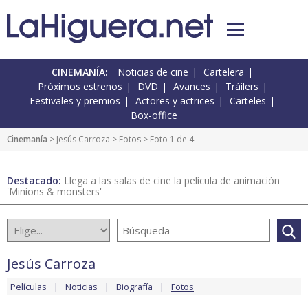
CINEMANÍA:
Noticias de cine
Cartelera
Próximos estrenos
DVD
Avances
Tráilers
Festivales y premios
Actores y actrices
Carteles
Box-office
Cinemanía
>
Jesús Carroza
>
Fotos
> Foto 1 de 4
Destacado:
Llega a las salas de cine la película de animación
'Minions & monsters'
Jesús Carroza
Películas
Noticias
Biografía
Fotos