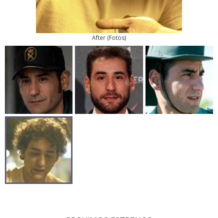
After
(
Fotos
)