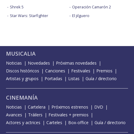
Shrek 5
Operación Camarón 2
Star Wars: Starfighter
El jilguero
MUSICALIA
Noticias
Novedades
Próximas novedades
Discos históricos
Canciones
Festivales
Premios
Artistas y grupos
Portadas
Listas
Guía / directorio
CINEMANÍA
Noticias
Cartelera
Próximos estrenos
DVD
Avances
Tráilers
Festivales + premios
Actores y actrices
Carteles
Box-office
Guía / directorio