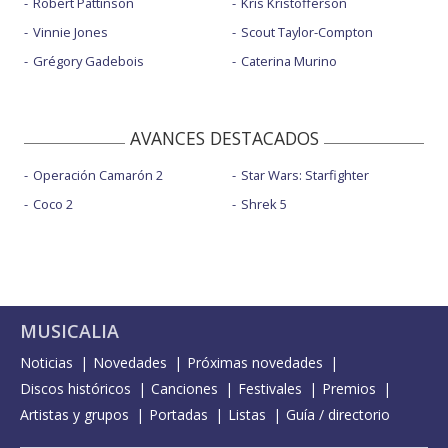
Robert Pattinson
Kris Kristofferson
Vinnie Jones
Scout Taylor-Compton
Grégory Gadebois
Caterina Murino
AVANCES DESTACADOS
Operación Camarón 2
Star Wars: Starfighter
Coco 2
Shrek 5
MUSICALIA
Noticias
Novedades
Próximas novedades
Discos históricos
Canciones
Festivales
Premios
Artistas y grupos
Portadas
Listas
Guía / directorio