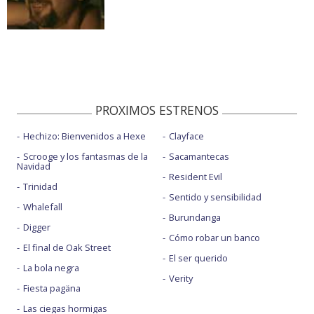
PROXIMOS ESTRENOS
Hechizo: Bienvenidos a Hexe
Clayface
Scrooge y los fantasmas de la
Sacamantecas
Navidad
Resident Evil
Trinidad
Sentido y sensibilidad
Whalefall
Burundanga
Digger
Cómo robar un banco
El final de Oak Street
El ser querido
La bola negra
Verity
Fiesta pagäna
Las ciegas hormigas