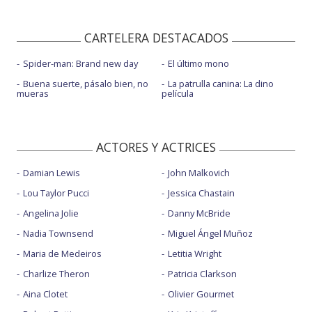
CARTELERA DESTACADOS
Spider-man: Brand new day
El último mono
Buena suerte, pásalo bien, no
La patrulla canina: La dino
mueras
película
ACTORES Y ACTRICES
Damian Lewis
John Malkovich
Lou Taylor Pucci
Jessica Chastain
Angelina Jolie
Danny McBride
Nadia Townsend
Miguel Ángel Muñoz
Maria de Medeiros
Letitia Wright
Charlize Theron
Patricia Clarkson
Aina Clotet
Olivier Gourmet