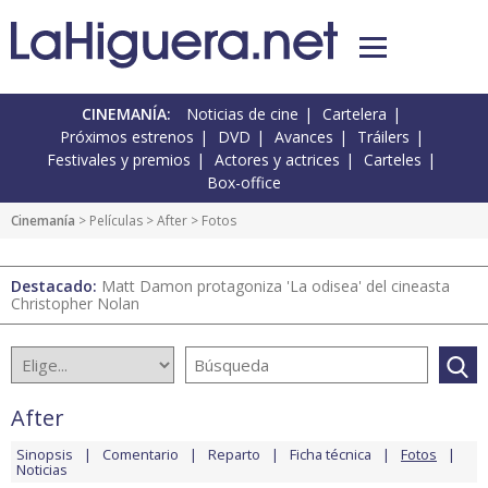
CINEMANÍA:
Noticias de cine
Cartelera
Próximos estrenos
DVD
Avances
Tráilers
Festivales y premios
Actores y actrices
Carteles
Box-office
Cinemanía
> Películas >
After
> Fotos
Destacado:
Matt Damon protagoniza 'La odisea' del cineasta
Christopher Nolan
After
Sinopsis
Comentario
Reparto
Ficha técnica
Fotos
Noticias