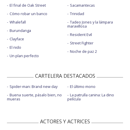
El final de Oak Street
Sacamantecas
Cómo robar un banco
Trinidad
Whalefall
Tadeo Jones y la lámpara
maravillosa
Burundanga
Resident Evil
Clayface
Street Fighter
El nido
Noche de paz 2
Un plan perfecto
CARTELERA DESTACADOS
Spider-man: Brand new day
El último mono
Buena suerte, pásalo bien, no
La patrulla canina: La dino
mueras
película
ACTORES Y ACTRICES