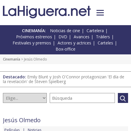
CINEMANÍA:
Noticias de cine
Cartelera
Próximos estrenos
DVD
Avances
Tráilers
Festivales y premios
Actores y actrices
Carteles
Box-office
Cinemanía
> Jesús Olmedo
Destacado:
Emily Blunt y Josh O'Connor protagonizan 'El día de
la revelación' de Steven Spielberg
Jesús Olmedo
Películas
Noticias