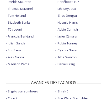
Imelda Staunton
Penélope Cruz
Thomas McDonell
Léa Seydoux
Tom Holland
Zhou Dongyu
Elizabeth Banks
Naomie Harris
Téa Leoni
Abbie Cornish
François Berléand
Javier Cámara
Julian Sands
Robin Tunney
Eric Bana
Cynthia Nixon
Álex García
Tilda Swinton
Madison Pettis
Daniel Craig
AVANCES DESTACADOS
El gato con sombrero
Shrek 5
Coco 2
Star Wars: Starfighter