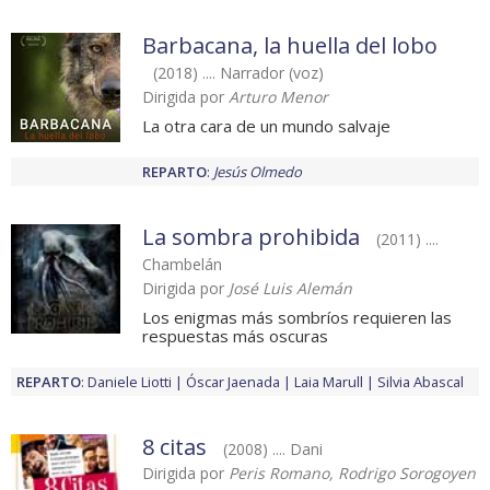
Barbacana, la huella del lobo
(2018) .... Narrador (voz)
Dirigida por
Arturo Menor
La otra cara de un mundo salvaje
REPARTO
:
Jesús Olmedo
La sombra prohibida
(2011) ....
Chambelán
Dirigida por
José Luis Alemán
Los enigmas más sombríos requieren las
respuestas más oscuras
REPARTO
:
Daniele Liotti
Óscar Jaenada
Laia Marull
Silvia Abascal
8 citas
(2008) .... Dani
Dirigida por
Peris Romano, Rodrigo Sorogoyen