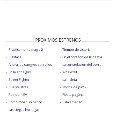
PROXIMOS ESTRENOS
Prácticamente magia 2
Tiempo de victoria
Clayface
En el corazón de la bestia
Ahora los suegros son ellos
La constelación del perro
En la zona gris
Whalefall
Street Fighter
La maleta
Cuenta atrás
Noche de paz 2
Resident Evil
Fiesta pagäna
Cómo robar un banco
Esta soledad
Las ciegas hormigas