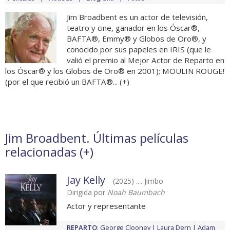
Jim Broadbent es un actor de televisión,
teatro y cine, ganador en los Óscar®,
BAFTA®, Emmy® y Globos de Oro®, y
conocido por sus papeles en IRIS (que le
valió el premio al Mejor Actor de Reparto en
los Óscar® y los Globos de Oro® en 2001); MOULIN ROUGE!
(por el que recibió un BAFTA®... (
+
)
Jim Broadbent. Últimas películas
relacionadas (
+
)
Jay Kelly
(2025) .... Jimbo
Dirigida por
Noah Baumbach
Actor y representante
REPARTO
:
George Clooney
Laura Dern
Adam