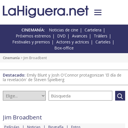
CINEMANÍA:
Noticias de cine
Cartelera
Próximos estrenos
DVD
Avances
Tráilers
Festivales y premios
Actores y actrices
Carteles
Box-office
Cinemanía
> Jim Broadbent
Destacado:
Emily Blunt y Josh O'Connor protagonizan 'El día de
la revelación' de Steven Spielberg
Jim Broadbent
Películas
Noticias
Biografía
Fotos