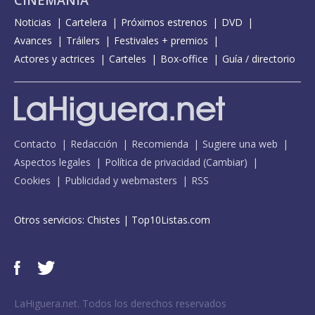
Noticias
Cartelera
Próximos estrenos
DVD
Avances
Tráilers
Festivales + premios
Actores y actrices
Carteles
Box-office
Guía / directorio
Contacto
Redacción
Recomienda
Sugiere una web
Aspectos legales
Política de privacidad
(
Cambiar
)
Cookies
Publicidad y webmasters
RSS
Otros servicios:
Chistes
|
Top10Listas.com
LaHiguera.net. Todos los derechos reservados