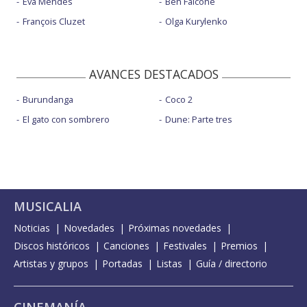
Eva Mendes
Ben Falcone
François Cluzet
Olga Kurylenko
AVANCES DESTACADOS
Burundanga
Coco 2
El gato con sombrero
Dune: Parte tres
MUSICALIA
Noticias
Novedades
Próximas novedades
Discos históricos
Canciones
Festivales
Premios
Artistas y grupos
Portadas
Listas
Guía / directorio
CINEMANÍA