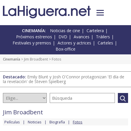
CINEMANÍA:
Noticias de cine
Cartelera
Próximos estrenos
DVD
Avances
Tráilers
Festivales y premios
Actores y actrices
Carteles
Box-office
Cinemanía
>
Jim Broadbent
> Fotos
Destacado:
Emily Blunt y Josh O'Connor protagonizan 'El día de
la revelación' de Steven Spielberg
Jim Broadbent
Películas
Noticias
Biografía
Fotos