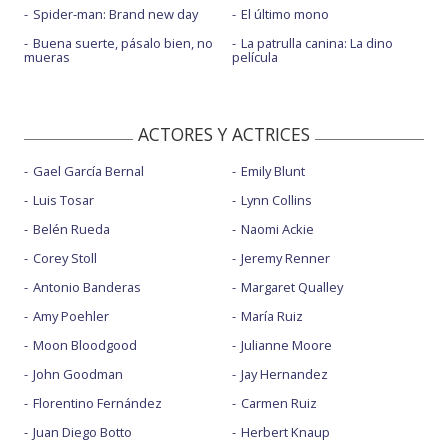
Spider-man: Brand new day
El último mono
Buena suerte, pásalo bien, no
La patrulla canina: La dino
mueras
película
ACTORES Y ACTRICES
Gael García Bernal
Emily Blunt
Luis Tosar
Lynn Collins
Belén Rueda
Naomi Ackie
Corey Stoll
Jeremy Renner
Antonio Banderas
Margaret Qualley
Amy Poehler
María Ruiz
Moon Bloodgood
Julianne Moore
John Goodman
Jay Hernandez
Florentino Fernández
Carmen Ruiz
Juan Diego Botto
Herbert Knaup