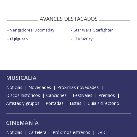
AVANCES DESTACADOS
Vengadores: Doomsday
Star Wars: Starfighter
El jilguero
Ella McCay
MUSICALIA
Noticias
Novedades
Próximas novedades
Discos históricos
Canciones
Festivales
Premios
Artistas y grupos
Portadas
Listas
Guía / directorio
CINEMANÍA
Noticias
Cartelera
Próximos estrenos
DVD