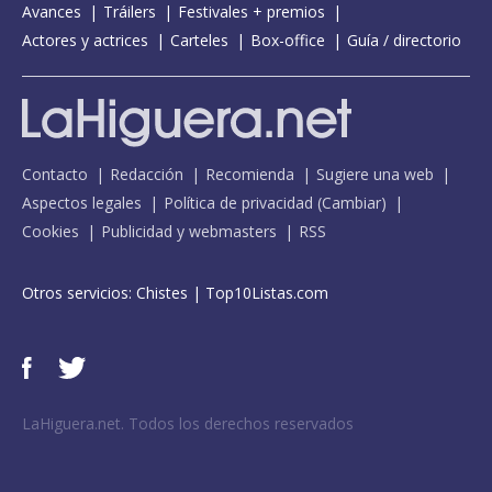
Avances
Tráilers
Festivales + premios
Actores y actrices
Carteles
Box-office
Guía / directorio
Contacto
Redacción
Recomienda
Sugiere una web
Aspectos legales
Política de privacidad
(
Cambiar
)
Cookies
Publicidad y webmasters
RSS
Otros servicios:
Chistes
|
Top10Listas.com
LaHiguera.net. Todos los derechos reservados