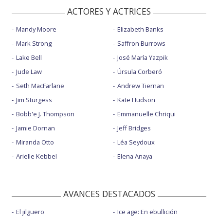
ACTORES Y ACTRICES
Mandy Moore
Elizabeth Banks
Mark Strong
Saffron Burrows
Lake Bell
José María Yazpik
Jude Law
Úrsula Corberó
Seth MacFarlane
Andrew Tiernan
Jim Sturgess
Kate Hudson
Bobb'e J. Thompson
Emmanuelle Chriqui
Jamie Dornan
Jeff Bridges
Miranda Otto
Léa Seydoux
Arielle Kebbel
Elena Anaya
AVANCES DESTACADOS
El jilguero
Ice age: En ebullición