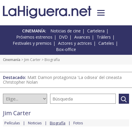
CINEMANÍA:
Noticias de cine
Cartelera
Próximos estrenos
DVD
Avances
Tráilers
Festivales y premios
Actores y actrices
Carteles
Box-office
Cinemanía
>
Jim Carter
> Biografía
Destacado:
Matt Damon protagoniza 'La odisea' del cineasta
Christopher Nolan
Jim Carter
Películas
Noticias
Biografía
Fotos