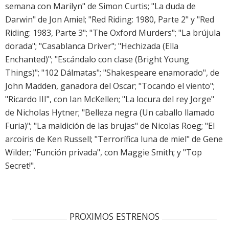
semana con Marilyn" de Simon Curtis; "La duda de
Darwin" de Jon Amiel; "Red Riding: 1980, Parte 2" y "Red
Riding: 1983, Parte 3"; "The Oxford Murders"; "La brújula
dorada"; "Casablanca Driver"; "Hechizada (Ella
Enchanted)"; "Escándalo con clase (Bright Young
Things)"; "102 Dálmatas"; "Shakespeare enamorado", de
John Madden, ganadora del Oscar; "Tocando el viento";
"Ricardo III", con Ian McKellen; "La locura del rey Jorge"
de Nicholas Hytner; "Belleza negra (Un caballo llamado
Furia)"; "La maldición de las brujas" de Nicolas Roeg; "El
arcoiris de Ken Russell; "Terrorífica luna de miel" de Gene
Wilder; "Función privada", con Maggie Smith; y "Top
Secret!".
PROXIMOS ESTRENOS