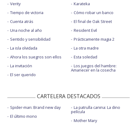
Verity
Karateka
Tiempo de victoria
Cómo robar un banco
Cuenta atrás
El final de Oak Street
Una noche al año
Resident Evil
Sentido y sensibilidad
Prácticamente magia 2
La isla olvidada
La otra madre
Ahora los suegros son ellos
Esta soledad
La invitación
Los juegos del hambre:
Amanecer en la cosecha
El ser querido
CARTELERA DESTACADOS
Spider-man: Brand new day
La patrulla canina: La dino
película
El último mono
Mother Mary