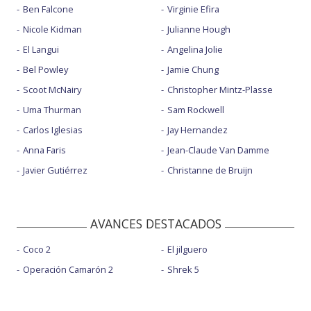
Ben Falcone
Virginie Efira
Nicole Kidman
Julianne Hough
El Langui
Angelina Jolie
Bel Powley
Jamie Chung
Scoot McNairy
Christopher Mintz-Plasse
Uma Thurman
Sam Rockwell
Carlos Iglesias
Jay Hernandez
Anna Faris
Jean-Claude Van Damme
Javier Gutiérrez
Christanne de Bruijn
AVANCES DESTACADOS
Coco 2
El jilguero
Operación Camarón 2
Shrek 5