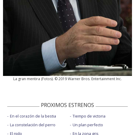
La gran mentira
(
Fotos
). © 2019 Warner Bros. Entertainment Inc.
PROXIMOS ESTRENOS
En el corazón de la bestia
Tiempo de victoria
La constelación del perro
Un plan perfecto
El nido
En la zona gris