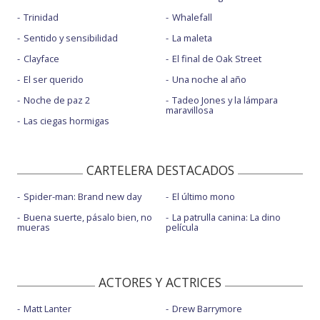
Trinidad
Whalefall
Sentido y sensibilidad
La maleta
Clayface
El final de Oak Street
El ser querido
Una noche al año
Noche de paz 2
Tadeo Jones y la lámpara
maravillosa
Las ciegas hormigas
CARTELERA DESTACADOS
Spider-man: Brand new day
El último mono
Buena suerte, pásalo bien, no
La patrulla canina: La dino
mueras
película
ACTORES Y ACTRICES
Matt Lanter
Drew Barrymore