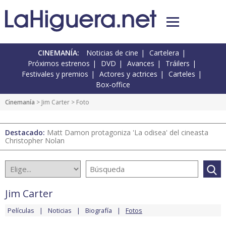
CINEMANÍA:
Noticias de cine
Cartelera
Próximos estrenos
DVD
Avances
Tráilers
Festivales y premios
Actores y actrices
Carteles
Box-office
Cinemanía
>
Jim Carter
> Foto
Destacado:
Matt Damon protagoniza 'La odisea' del cineasta
Christopher Nolan
Jim Carter
Películas
Noticias
Biografía
Fotos