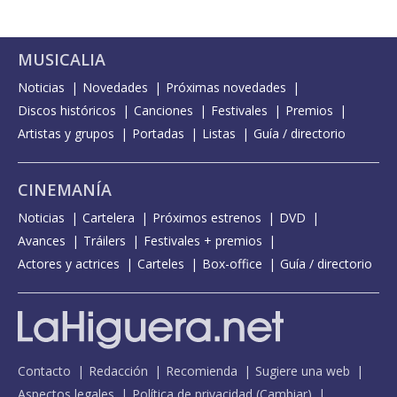
MUSICALIA
Noticias
Novedades
Próximas novedades
Discos históricos
Canciones
Festivales
Premios
Artistas y grupos
Portadas
Listas
Guía / directorio
CINEMANÍA
Noticias
Cartelera
Próximos estrenos
DVD
Avances
Tráilers
Festivales + premios
Actores y actrices
Carteles
Box-office
Guía / directorio
Contacto
Redacción
Recomienda
Sugiere una web
Aspectos legales
Política de privacidad
(
Cambiar
)