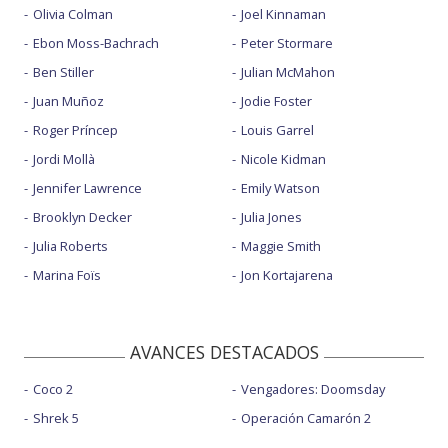
Olivia Colman
Joel Kinnaman
Ebon Moss-Bachrach
Peter Stormare
Ben Stiller
Julian McMahon
Juan Muñoz
Jodie Foster
Roger Príncep
Louis Garrel
Jordi Mollà
Nicole Kidman
Jennifer Lawrence
Emily Watson
Brooklyn Decker
Julia Jones
Julia Roberts
Maggie Smith
Marina Foïs
Jon Kortajarena
AVANCES DESTACADOS
Coco 2
Vengadores: Doomsday
Shrek 5
Operación Camarón 2