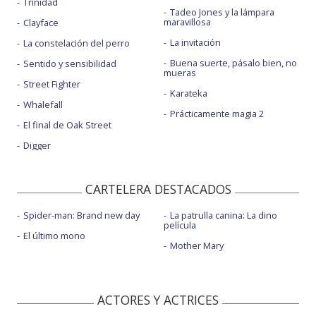
Trinidad
Tadeo Jones y la lámpara
maravillosa
Clayface
La invitación
La constelación del perro
Buena suerte, pásalo bien, no
Sentido y sensibilidad
mueras
Street Fighter
Karateka
Whalefall
Prácticamente magia 2
El final de Oak Street
Digger
CARTELERA DESTACADOS
Spider-man: Brand new day
La patrulla canina: La dino
película
El último mono
Mother Mary
ACTORES Y ACTRICES