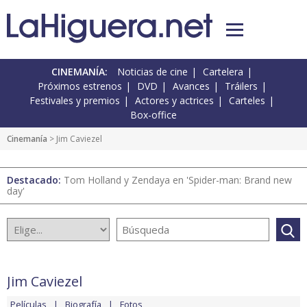
CINEMANÍA:
Noticias de cine
Cartelera
Próximos estrenos
DVD
Avances
Tráilers
Festivales y premios
Actores y actrices
Carteles
Box-office
Cinemanía
> Jim Caviezel
Destacado:
Tom Holland y Zendaya en 'Spider-man: Brand new
day'
Jim Caviezel
Películas
Biografía
Fotos