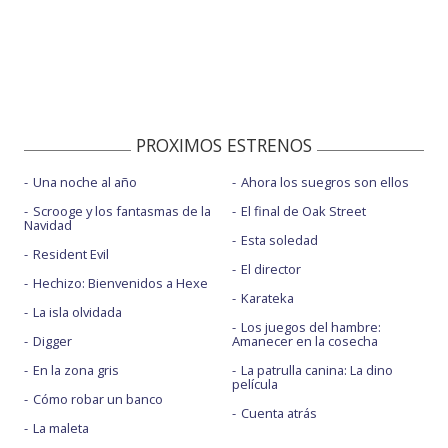
PROXIMOS ESTRENOS
Una noche al año
Ahora los suegros son ellos
Scrooge y los fantasmas de la
El final de Oak Street
Navidad
Esta soledad
Resident Evil
El director
Hechizo: Bienvenidos a Hexe
Karateka
La isla olvidada
Los juegos del hambre:
Digger
Amanecer en la cosecha
En la zona gris
La patrulla canina: La dino
película
Cómo robar un banco
Cuenta atrás
La maleta