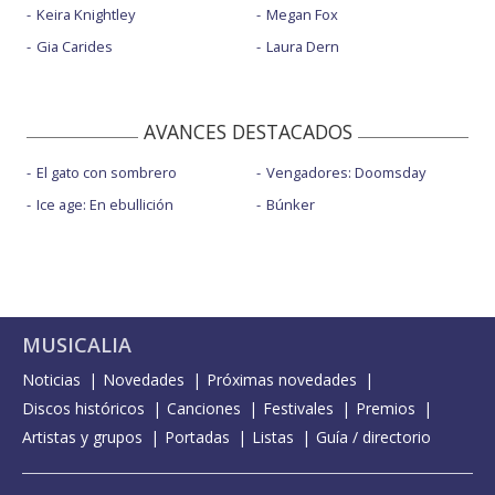
Keira Knightley
Megan Fox
Gia Carides
Laura Dern
AVANCES DESTACADOS
El gato con sombrero
Vengadores: Doomsday
Ice age: En ebullición
Búnker
MUSICALIA
Noticias
Novedades
Próximas novedades
Discos históricos
Canciones
Festivales
Premios
Artistas y grupos
Portadas
Listas
Guía / directorio