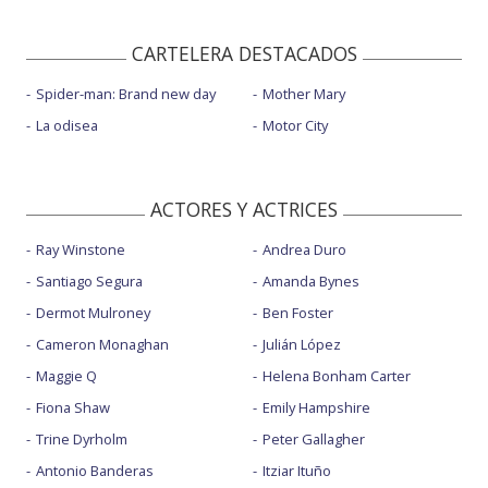
CARTELERA DESTACADOS
Spider-man: Brand new day
Mother Mary
La odisea
Motor City
ACTORES Y ACTRICES
Ray Winstone
Andrea Duro
Santiago Segura
Amanda Bynes
Dermot Mulroney
Ben Foster
Cameron Monaghan
Julián López
Maggie Q
Helena Bonham Carter
Fiona Shaw
Emily Hampshire
Trine Dyrholm
Peter Gallagher
Antonio Banderas
Itziar Ituño