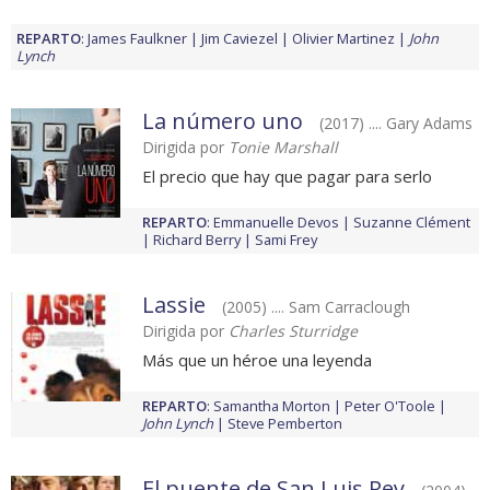
REPARTO
:
James Faulkner
Jim Caviezel
Olivier Martinez
John
Lynch
La número uno
(2017) .... Gary Adams
Dirigida por
Tonie Marshall
El precio que hay que pagar para serlo
REPARTO
:
Emmanuelle Devos
Suzanne Clément
Richard Berry
Sami Frey
Lassie
(2005) .... Sam Carraclough
Dirigida por
Charles Sturridge
Más que un héroe una leyenda
REPARTO
:
Samantha Morton
Peter O'Toole
John Lynch
Steve Pemberton
El puente de San Luis Rey