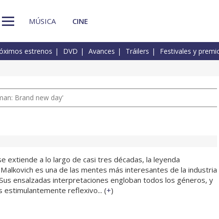
MÚSICA
CINE
óximos estrenos
DVD
Avances
Tráilers
Festivales y premi
man: Brand new day'
se extiende a lo largo de casi tres décadas, la leyenda
 Malkovich es una de las mentes más interesantes de la industria
 Sus ensalzadas interpretaciones engloban todos los géneros, y
 estimulantemente reflexivo... (
+
)