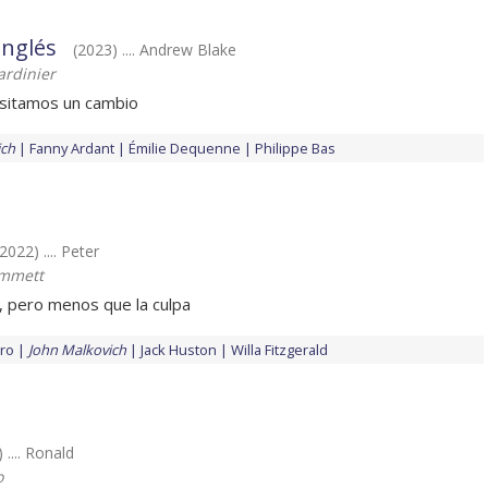
nglés
(2023) .... Andrew Blake
ardinier
sitamos un cambio
ich
Fanny Ardant
Émilie Dequenne
Philippe Bas
(2022) .... Peter
Emmett
, pero menos que la culpa
iro
John Malkovich
Jack Huston
Willa Fitzgerald
 .... Ronald
o