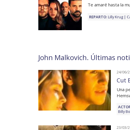
Te amaré hasta la m
REPARTO
:
Lilly Krug
C
John Malkovich. Últimas noti
24/06/
Cut B
Una pe
Hemswo
ACTOR
Billy 
23/03/