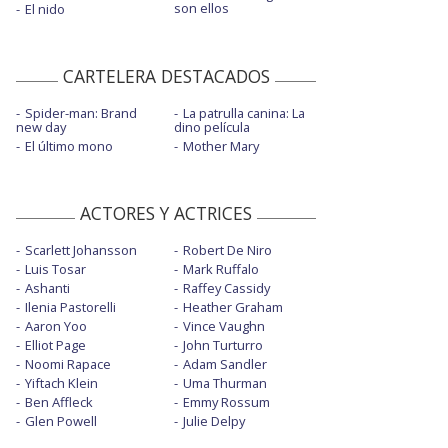
son ellos
El nido
CARTELERA DESTACADOS
Spider-man: Brand
La patrulla canina: La
new day
dino película
El último mono
Mother Mary
ACTORES Y ACTRICES
Scarlett Johansson
Robert De Niro
Luis Tosar
Mark Ruffalo
Ashanti
Raffey Cassidy
Ilenia Pastorelli
Heather Graham
Aaron Yoo
Vince Vaughn
Elliot Page
John Turturro
Noomi Rapace
Adam Sandler
Yiftach Klein
Uma Thurman
Ben Affleck
Emmy Rossum
Glen Powell
Julie Delpy