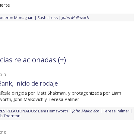
uerte
ameron Monaghan
Sasha Luss
John Malkovich
cias relacionadas (
+
)
2013
ank, inicio de rodaje
lícula dirigida por Matt Shakman, y protagonizada por Liam
rth, John Malkovich y Teresa Palmer
ES RELACIONADOS:
Liam Hemsworth
John Malkovich
Teresa Palmer
Bob Thornton
2010