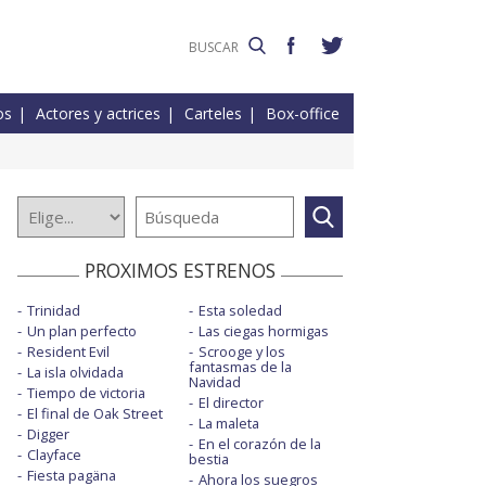
os
Actores y actrices
Carteles
Box-office
PROXIMOS ESTRENOS
Trinidad
Esta soledad
Un plan perfecto
Las ciegas hormigas
Resident Evil
Scrooge y los
fantasmas de la
La isla olvidada
Navidad
Tiempo de victoria
El director
El final de Oak Street
La maleta
Digger
En el corazón de la
Clayface
bestia
Fiesta pagäna
Ahora los suegros