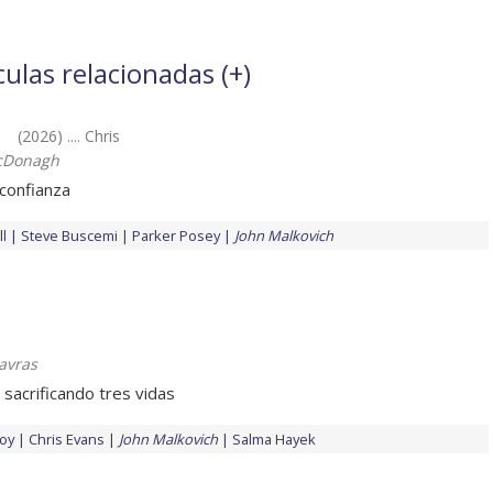
culas relacionadas (
+
)
e
(2026) .... Chris
cDonagh
confianza
l
Steve Buscemi
Parker Posey
John Malkovich
avras
 sacrificando tres vidas
Joy
Chris Evans
John Malkovich
Salma Hayek