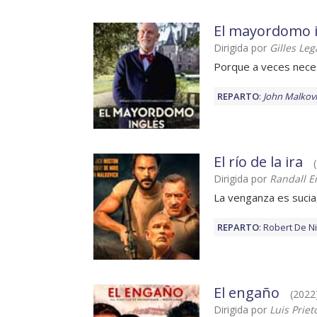
El mayordomo i
Dirigida por
Gilles Leg
Porque a veces nece
REPARTO
:
John Malkov
El río de la ira
Dirigida por
Randall 
La venganza es sucia
REPARTO
:
Robert De N
El engaño
(2022)
Dirigida por
Luis Priet