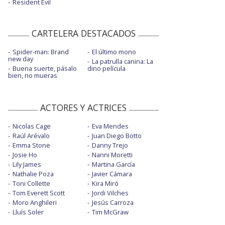
Resident Evil
CARTELERA DESTACADOS
Spider-man: Brand
El último mono
new day
La patrulla canina: La
Buena suerte, pásalo
dino película
bien, no mueras
ACTORES Y ACTRICES
Nicolas Cage
Eva Mendes
Raúl Arévalo
Juan Diego Botto
Emma Stone
Danny Trejo
Josie Ho
Nanni Moretti
Lily James
Martina García
Nathalie Poza
Javier Cámara
Toni Collette
Kira Miró
Tom Everett Scott
Jordi Vilches
Moro Anghileri
Jesús Carroza
Lluís Soler
Tim McGraw