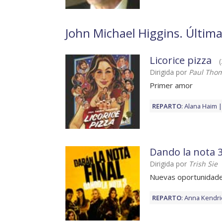
John Michael Higgins. Últimas
Licorice pizza
(
Dirigida por
Paul Tho
Primer amor
REPARTO
:
Alana Haim
Dando la nota 
Dirigida por
Trish Sie
Nuevas oportunidad
REPARTO
:
Anna Kendri