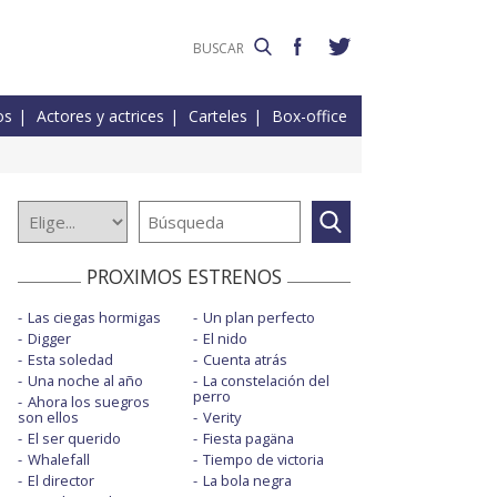
os
Actores y actrices
Carteles
Box-office
PROXIMOS ESTRENOS
Las ciegas hormigas
Un plan perfecto
Digger
El nido
Esta soledad
Cuenta atrás
Una noche al año
La constelación del
perro
Ahora los suegros
son ellos
Verity
El ser querido
Fiesta pagäna
Whalefall
Tiempo de victoria
El director
La bola negra