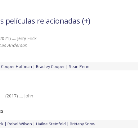
 películas relacionadas (
+
)
2021) .... Jerry Frick
mas Anderson
Cooper Hoffman
Bradley Cooper
Sean Penn
3
(2017) .... John
es
ck
Rebel Wilson
Hailee Steinfeld
Brittany Snow