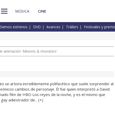
MÚSICA
CINE
óximos estrenos
DVD
Avances
Tráilers
Festivales y premi
a de animación 'Minions & monsters'
es un artista increíblemente polifacético que suele sorprender al
leónicos cambios de personaje. Él fue quien interpretó a David
mado film de HBO Los reyes de la noche, y es el mismo que
gay adiestrador de... (
+
)