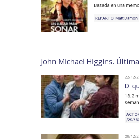
Basada en una memo
REPARTO
:
Matt Damon
John Michael Higgins. Última
22/12/
Di qu
18,2 m
seman
ACTOR
John M
09/12/