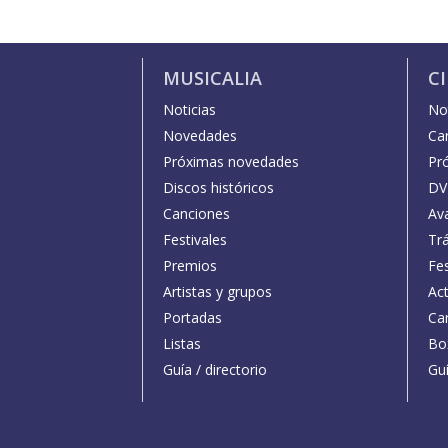
MUSICALIA
C
Noticias
Not
Novedades
Car
Próximas novedades
Pr
Discos históricos
DV
Canciones
Av
Festivales
Trá
Premios
Fe
Artistas y grupos
Act
Portadas
Car
Listas
Bo
Guía / directorio
Guí