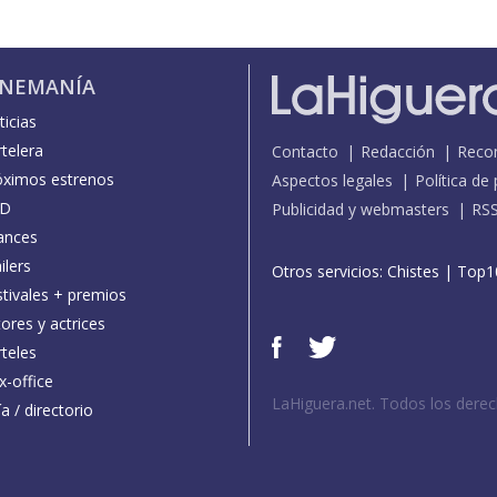
INEMANÍA
icias
telera
Contacto
Redacción
Reco
óximos estrenos
Aspectos legales
Política de
D
Publicidad y webmasters
RS
ances
ilers
Otros servicios:
Chistes
|
Top1
stivales + premios
ores y actrices
teles
x-office
LaHiguera.net. Todos los dere
a / directorio