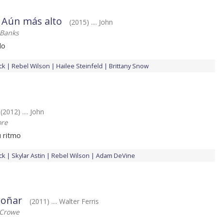
- Aún más alto
(2015) .... John
 Banks
do
ck
Rebel Wilson
Hailee Steinfeld
Brittany Snow
(2012) .... John
ore
u ritmo
ck
Skylar Astin
Rebel Wilson
Adam DeVine
soñar
(2011) .... Walter Ferris
Crowe