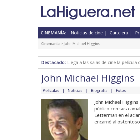
CINEMANÍA:
Noticias de cine
Cartelera
Pr
Cinemanía
> John Michael Higgins
Destacado:
Llega a las salas de cine la películ
John Michael Higgins
Películas
Noticias
Biografía
Fotos
John Michael Higgins 
público con sus cama
Letterman en el acla
encarnó al ostentoso 