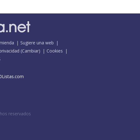
mienda
Sugiere una web
 privacidad
(
Cambiar
)
Cookies
S
0Listas.com
chos reservados