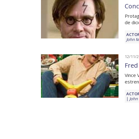
Conc
Protag
de dic
ACTOR
John M
12/11/
Fred 
Vince 
estren
ACTOR
John 