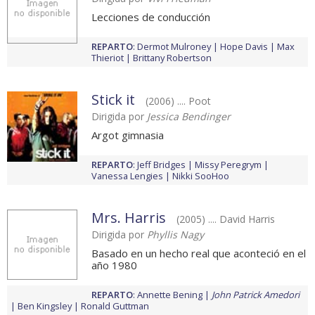
Lecciones de conducción
REPARTO
:
Dermot Mulroney
Hope Davis
Max
Thieriot
Brittany Robertson
Stick it
(2006) .... Poot
Dirigida por
Jessica Bendinger
Argot gimnasia
REPARTO
:
Jeff Bridges
Missy Peregrym
Vanessa Lengies
Nikki SooHoo
Mrs. Harris
(2005) .... David Harris
Dirigida por
Phyllis Nagy
Basado en un hecho real que aconteció en el
año 1980
REPARTO
:
Annette Bening
John Patrick Amedori
Ben Kingsley
Ronald Guttman