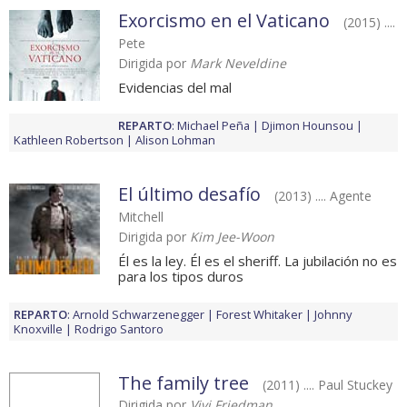
Exorcismo en el Vaticano
(2015) ....
Pete
Dirigida por
Mark Neveldine
Evidencias del mal
REPARTO
:
Michael Peña
Djimon Hounsou
Kathleen Robertson
Alison Lohman
El último desafío
(2013) .... Agente
Mitchell
Dirigida por
Kim Jee-Woon
Él es la ley. Él es el sheriff. La jubilación no es
para los tipos duros
REPARTO
:
Arnold Schwarzenegger
Forest Whitaker
Johnny
Knoxville
Rodrigo Santoro
The family tree
(2011) .... Paul Stuckey
Dirigida por
Vivi Friedman