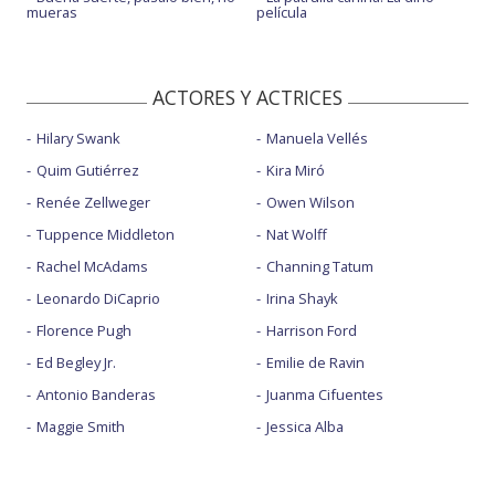
mueras
película
ACTORES Y ACTRICES
Hilary Swank
Manuela Vellés
Quim Gutiérrez
Kira Miró
Renée Zellweger
Owen Wilson
Tuppence Middleton
Nat Wolff
Rachel McAdams
Channing Tatum
Leonardo DiCaprio
Irina Shayk
Florence Pugh
Harrison Ford
Ed Begley Jr.
Emilie de Ravin
Antonio Banderas
Juanma Cifuentes
Maggie Smith
Jessica Alba