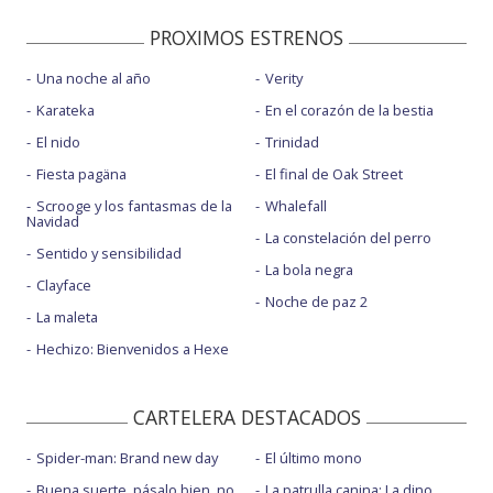
PROXIMOS ESTRENOS
Una noche al año
Verity
Karateka
En el corazón de la bestia
El nido
Trinidad
Fiesta pagäna
El final de Oak Street
Scrooge y los fantasmas de la
Whalefall
Navidad
La constelación del perro
Sentido y sensibilidad
La bola negra
Clayface
Noche de paz 2
La maleta
Hechizo: Bienvenidos a Hexe
CARTELERA DESTACADOS
Spider-man: Brand new day
El último mono
Buena suerte, pásalo bien, no
La patrulla canina: La dino