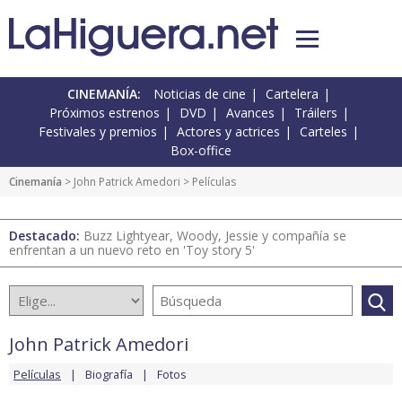
CINEMANÍA:
Noticias de cine
Cartelera
Próximos estrenos
DVD
Avances
Tráilers
Festivales y premios
Actores y actrices
Carteles
Box-office
Cinemanía
>
John Patrick Amedori
> Películas
Destacado:
Buzz Lightyear, Woody, Jessie y compañía se
enfrentan a un nuevo reto en 'Toy story 5'
John Patrick Amedori
Películas
Biografía
Fotos