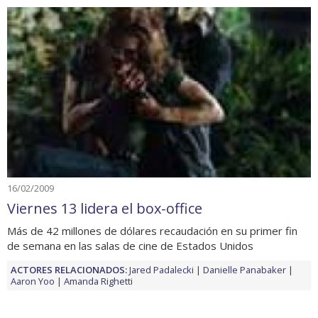
16/02/2009
Viernes 13 lidera el box-office
Más de 42 millones de dólares recaudación en su primer fin
de semana en las salas de cine de Estados Unidos
ACTORES RELACIONADOS:
Jared Padalecki
Danielle Panabaker
Aaron Yoo
Amanda Righetti