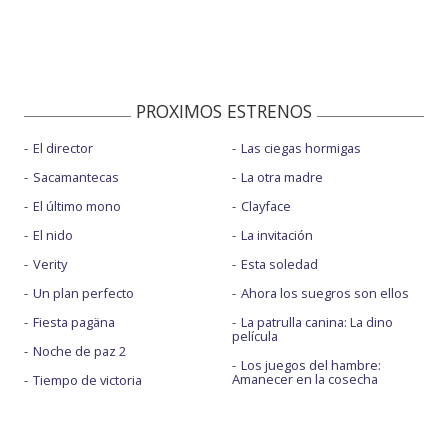
PROXIMOS ESTRENOS
El director
Las ciegas hormigas
Sacamantecas
La otra madre
El último mono
Clayface
El nido
La invitación
Verity
Esta soledad
Un plan perfecto
Ahora los suegros son ellos
Fiesta pagäna
La patrulla canina: La dino
película
Noche de paz 2
Los juegos del hambre:
Amanecer en la cosecha
Tiempo de victoria