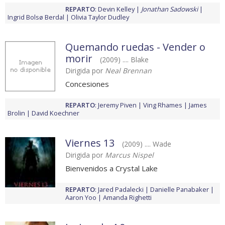
REPARTO
:
Devin Kelley
Jonathan Sadowski
Ingrid Bolsø Berdal
Olivia Taylor Dudley
Quemando ruedas - Vender o
morir
(2009) .... Blake
Dirigida por
Neal Brennan
Concesiones
REPARTO
:
Jeremy Piven
Ving Rhames
James
Brolin
David Koechner
Viernes 13
(2009) .... Wade
Dirigida por
Marcus Nispel
Bienvenidos a Crystal Lake
REPARTO
:
Jared Padalecki
Danielle Panabaker
Aaron Yoo
Amanda Righetti