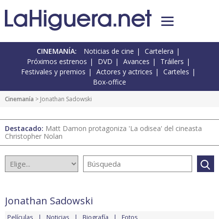
CINEMANÍA:
Noticias de cine
Cartelera
Próximos estrenos
DVD
Avances
Tráilers
Festivales y premios
Actores y actrices
Carteles
Box-office
Cinemanía
> Jonathan Sadowski
Destacado:
Matt Damon protagoniza 'La odisea' del cineasta
Christopher Nolan
Jonathan Sadowski
Películas
Noticias
Biografía
Fotos