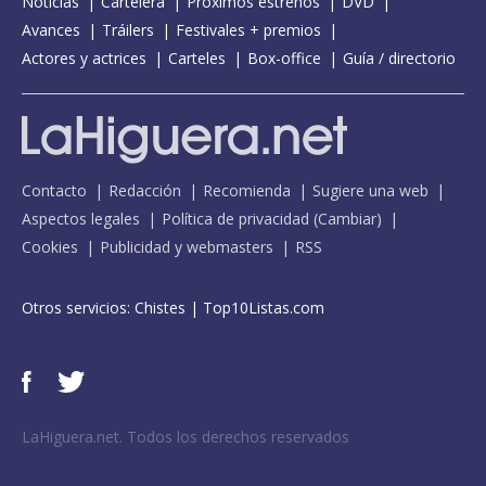
Noticias
Cartelera
Próximos estrenos
DVD
Avances
Tráilers
Festivales + premios
Actores y actrices
Carteles
Box-office
Guía / directorio
Contacto
Redacción
Recomienda
Sugiere una web
Aspectos legales
Política de privacidad
(
Cambiar
)
Cookies
Publicidad y webmasters
RSS
Otros servicios:
Chistes
|
Top10Listas.com
LaHiguera.net. Todos los derechos reservados