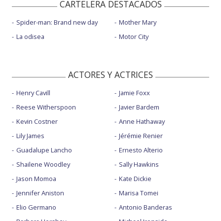
CARTELERA DESTACADOS
Spider-man: Brand new day
Mother Mary
La odisea
Motor City
ACTORES Y ACTRICES
Henry Cavill
Jamie Foxx
Reese Witherspoon
Javier Bardem
Kevin Costner
Anne Hathaway
Lily James
Jérémie Renier
Guadalupe Lancho
Ernesto Alterio
Shailene Woodley
Sally Hawkins
Jason Momoa
Kate Dickie
Jennifer Aniston
Marisa Tomei
Elio Germano
Antonio Banderas