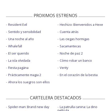
PROXIMOS ESTRENOS
Resident Evil
Hechizo: Bienvenidos a Hexe
Sentido y sensibilidad
Cuenta atrás
Una noche al año
Las ciegas hormigas
Whalefall
Sacamantecas
El ser querido
Noche de paz 2
La isla olvidada
Cómo robar un banco
Fiesta pagäna
Verity
Prácticamente magia 2
En el corazón de la bestia
Ahora los suegros son ellos
CARTELERA DESTACADOS
Spider-man: Brand new day
La patrulla canina: La dino
película