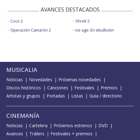
AVANCES DESTACADOS
Coco 2
Shrek 5
Operación Camarón 2
Ice age: En ebullición
MUSICALIA
Noticias
Novedades
Próximas novedades
Discos históricos
Canciones
Festivales
Premios
Artistas y grupos
Portadas
Listas
Guía / directorio
CINEMANÍA
Noticias
Cartelera
Próximos estrenos
DVD
Avances
Tráilers
Festivales + premios