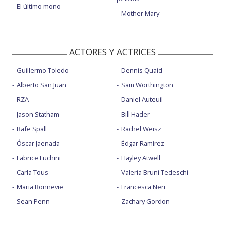
El último mono
Mother Mary
ACTORES Y ACTRICES
Guillermo Toledo
Dennis Quaid
Alberto San Juan
Sam Worthington
RZA
Daniel Auteuil
Jason Statham
Bill Hader
Rafe Spall
Rachel Weisz
Óscar Jaenada
Édgar Ramírez
Fabrice Luchini
Hayley Atwell
Carla Tous
Valeria Bruni Tedeschi
Maria Bonnevie
Francesca Neri
Sean Penn
Zachary Gordon