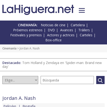
CINEMANÍA:
Noticias de cine
Cartelera
Próximos estrenos
DVD
Avances
Tráilers
Festivales y premios
Actores y actrices
Carteles
Box-office
Cinemanía
> Jordan A. Nash
Destacado:
Tom Holland y Zendaya en 'Spider-man: Brand new
day'
Jordan A. Nash
Películas
Biografía