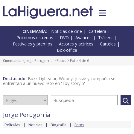
CINEMANÍA:
Noticias de cine
Cartelera
Próximos estrenos
DVD
Avances
Tráilers
Festivales y premios
Actores y actrices
Carteles
Box-office
Cinemanía
>
Jorge Perugorría
>
Fotos
> Foto 4 de 6
Destacado:
Buzz Lightyear, Woody, Jessie y compañía se
enfrentan a un nuevo reto en 'Toy story 5'
Jorge Perugorría
Películas
Noticias
Biografía
Fotos