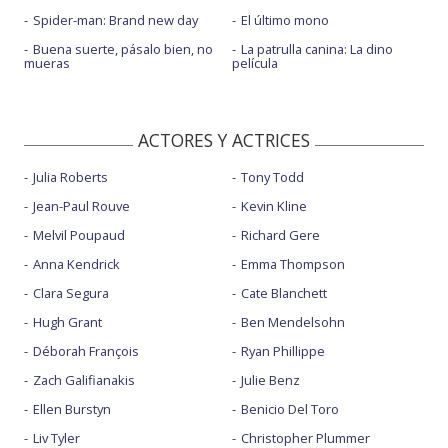
Spider-man: Brand new day
El último mono
Buena suerte, pásalo bien, no
La patrulla canina: La dino
mueras
película
ACTORES Y ACTRICES
Julia Roberts
Tony Todd
Jean-Paul Rouve
Kevin Kline
Melvil Poupaud
Richard Gere
Anna Kendrick
Emma Thompson
Clara Segura
Cate Blanchett
Hugh Grant
Ben Mendelsohn
Déborah François
Ryan Phillippe
Zach Galifianakis
Julie Benz
Ellen Burstyn
Benicio Del Toro
Liv Tyler
Christopher Plummer