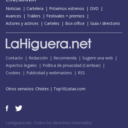
Noticias
Cartelera
Próximos estrenos
DVD
Avances
Tráilers
Festivales + premios
Actores y actrices
Carteles
Box-office
Guía / directorio
Contacto
Redacción
Recomienda
Sugiere una web
Aspectos legales
Política de privacidad
(
Cambiar
)
Cookies
Publicidad y webmasters
RSS
Otros servicios:
Chistes
|
Top10Listas.com
LaHiguera.net. Todos los derechos reservados