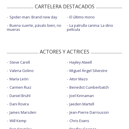
CARTELERA DESTACADOS
Spider-man: Brand new day
El último mono
Buena suerte, pásalo bien, no
La patrulla canina: La dino
mueras
película
ACTORES Y ACTRICES
Steve Carell
Hayley Atwell
Valeria Golino
Miguel Ángel Silvestre
María León
Aitor Mazo
Carmen Ruiz
Benedict Cumberbatch
Daniel Brühl
Joel Kinnaman
Dani Rovira
Jaeden Martell
James Marsden
Jean-Pierre Darroussin
Will Kemp
Chris Evans
Ben Kingsley
Bradley Cooper