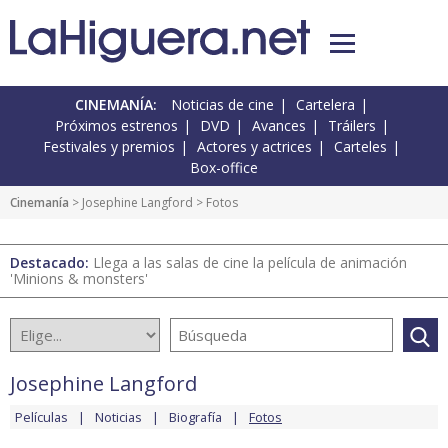
CINEMANÍA:
Noticias de cine
Cartelera
Próximos estrenos
DVD
Avances
Tráilers
Festivales y premios
Actores y actrices
Carteles
Box-office
Cinemanía
>
Josephine Langford
> Fotos
Destacado:
Llega a las salas de cine la película de animación
'Minions & monsters'
Josephine Langford
Películas
Noticias
Biografía
Fotos