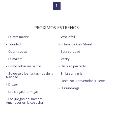
1
PROXIMOS ESTRENOS
La otra madre
Whalefall
Trinidad
El final de Oak Street
Cuenta atrás
Esta soledad
La maleta
Verity
Cómo robar un banco
Un plan perfecto
Scrooge y los fantasmas de la
En la zona gris
Navidad
Hechizo: Bienvenidos a Hexe
Digger
Burundanga
Las ciegas hormigas
Los juegos del hambre:
Amanecer en la cosecha