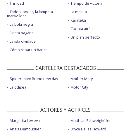
Trinidad
Tiempo de victoria
Tadeo Jones y la lámpara
La maleta
maravillosa
Karateka
La bola negra
Cuenta atrás
Fiesta pagäna
Un plan perfecto
La isla olvidada
Cómo robar un banco
CARTELERA DESTACADOS
Spider-man: Brand new day
Mother Mary
La odisea
Motor City
ACTORES Y ACTRICES
Margarita Levieva
Matthias Schweighöfer
Anaïs Demoustier
Bryce Dallas Howard