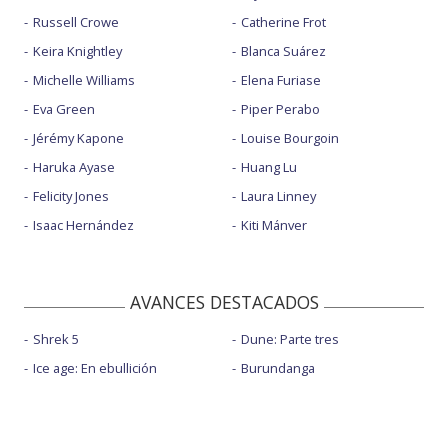
Russell Crowe
Catherine Frot
Keira Knightley
Blanca Suárez
Michelle Williams
Elena Furiase
Eva Green
Piper Perabo
Jérémy Kapone
Louise Bourgoin
Haruka Ayase
Huang Lu
Felicity Jones
Laura Linney
Isaac Hernández
Kiti Mánver
AVANCES DESTACADOS
Shrek 5
Dune: Parte tres
Ice age: En ebullición
Burundanga