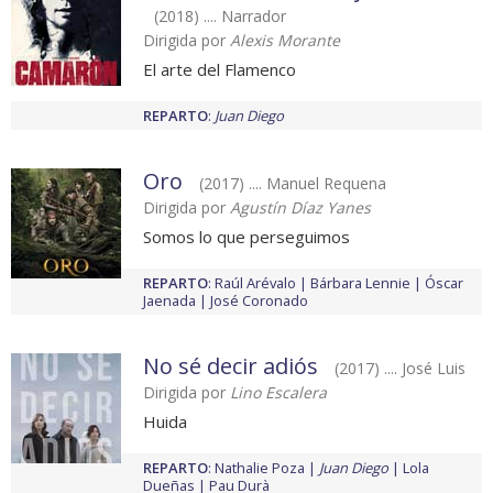
(2018) .... Narrador
Dirigida por
Alexis Morante
El arte del Flamenco
REPARTO
:
Juan Diego
Oro
(2017) .... Manuel Requena
Dirigida por
Agustín Díaz Yanes
Somos lo que perseguimos
REPARTO
:
Raúl Arévalo
Bárbara Lennie
Óscar
Jaenada
José Coronado
No sé decir adiós
(2017) .... José Luis
Dirigida por
Lino Escalera
Huida
REPARTO
:
Nathalie Poza
Juan Diego
Lola
Dueñas
Pau Durà