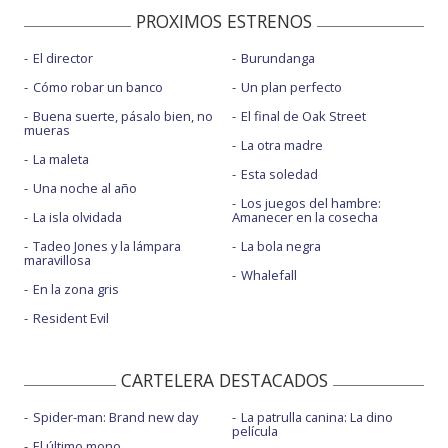
PROXIMOS ESTRENOS
El director
Burundanga
Cómo robar un banco
Un plan perfecto
Buena suerte, pásalo bien, no
El final de Oak Street
mueras
La otra madre
La maleta
Esta soledad
Una noche al año
Los juegos del hambre:
La isla olvidada
Amanecer en la cosecha
Tadeo Jones y la lámpara
La bola negra
maravillosa
Whalefall
En la zona gris
Resident Evil
CARTELERA DESTACADOS
Spider-man: Brand new day
La patrulla canina: La dino
película
El último mono